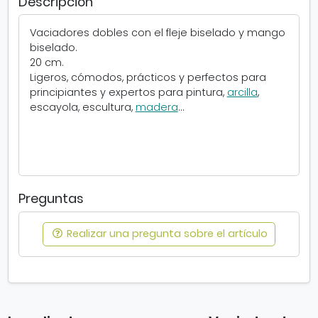
Descripción
e
j
Vaciadores dobles con el fleje biselado y mango
e
biselado.
b
20 cm.
i
Ligeros, cómodos, prácticos y perfectos para
s
principiantes y expertos para pintura,
arcilla
,
e
escayola, escultura,
madera
...
l
a
d
o
Preguntas
Realizar una pregunta sobre el artículo