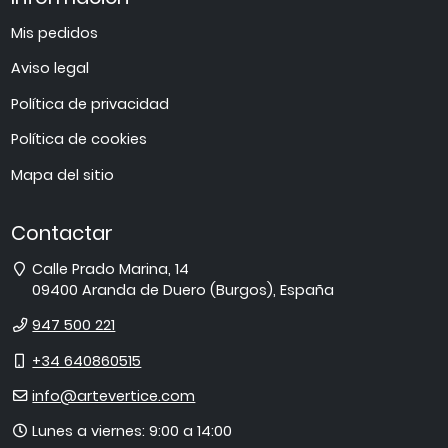
Mis pedidos
Aviso legal
Política de privacidad
Política de cookies
Mapa del sitio
Contactar
Dirección
Calle Prado Marina, 14
09400
Aranda de Duero
(
Burgos
),
España
Teléfono
947 500 221
Móvil
+34 640860515
E-
info@artevertice.com
mail
Horario
Lunes a viernes: 9:00 a 14:00