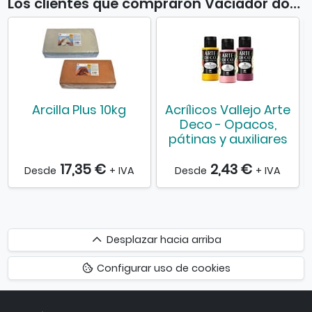
Los clientes que compraron Vaciador doble fleje biselado también compraron
Arcilla Plus 10kg
Acrílicos Vallejo Arte
Deco - Opacos,
pátinas y auxiliares
17,35 €
2,43 €
Desde
+ IVA
Desde
+ IVA
Desplazar
Desplazar hacia arriba
hacia
Configurar uso de cookies
arriba