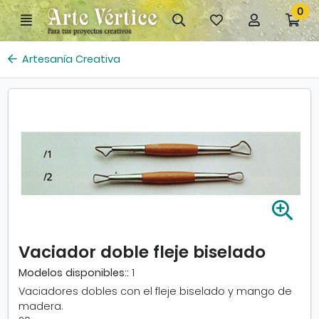
Ir al contenido principal de la página
0
Menú
Búsqueda
Mis
Mi
Ir
artículos
cuenta
a
favoritos
mi
Artesanía Creativa
co
A
m
p
Vaciador doble fleje biselado
l
i
Modelos disponibles::
1
a
Vaciadores dobles con el fleje biselado y mango de
r
madera.
i