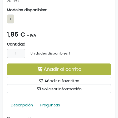
20 cm..
m
a
Modelos disponibles:
g
1
e
n
-
1,85 €
+ IVA
V
a
Cantidad
c
i
Unidades disponibles: 1
a
d
Añadir al carrito
o
r
d
Añadir a favoritos
o
Solicitar información
b
l
e
Descripción
Preguntas
f
l