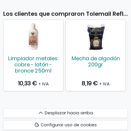
Los clientes que compraron Tolemail Reflex Plata 50 ml también compraron
Limpiador metales:
Mecha de algodón
cobre - latón -
200gr
bronce 250ml
10,33 €
8,19 €
+ IVA
+ IVA
Desplazar
Desplazar hacia arriba
hacia
Configurar uso de cookies
arriba