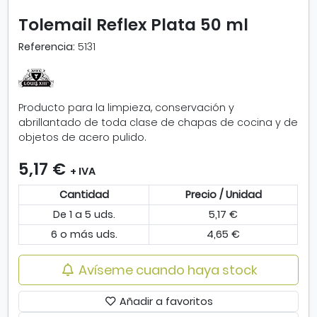
p
Tolemail Reflex Plata 50 ml
l
i
Referencia:
5131
a
r
i
m
Producto para la limpieza, conservación y
a
abrillantado de toda clase de chapas de cocina y de
g
objetos de acero pulido.
e
n
5,17 €
+ IVA
-
T
Cantidad
Precio / Unidad
o
De 1 a 5 uds.
5,17 €
l
e
6 o más uds.
4,65 €
m
a
Avíseme cuando haya stock
i
l
Añadir a favoritos
R