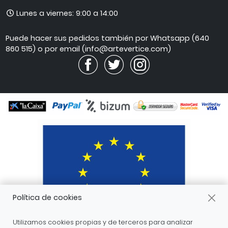
mail
Horario
Lunes a viernes: 9:00 a 14:00
de
atención
Puede hacer sus pedidos también por Whatsapp (640
860 515) o por email (info@artevertice.com)
Política de cookies
Utilizamos cookies propias y de terceros para analizar