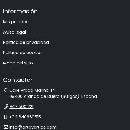
Información
Mis pedidos
Aviso legal
Política de privacidad
Política de cookies
Mapa del sitio
Contactar
Dirección
Calle Prado Marina, 14
09400
Aranda de Duero
(
Burgos
),
España
Teléfono
947 500 221
Móvil
+34 640860515
E-
info@artevertice.com