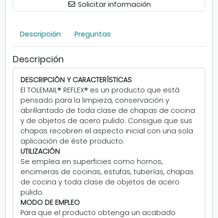
e
Solicitar información
f
l
Descripción
Preguntas
e
x
P
Descripción
l
a
DESCRIPCIÓN Y CARACTERÍSTICAS
t
El TOLEMAIL® REFLEX® es un producto que está
a
pensado para la limpieza, conservación y
5
abrillantado de toda clase de chapas de cocina
0
y de objetos de acero pulido. Consigue que sus
m
chapas recobren el aspecto inicial con una sola
l
aplicación de éste producto.
UTILIZACIÓN
Se emplea en superficies como hornos,
encimeras de cocinas, estufas, tuberías, chapas
de cocina y toda clase de objetos de acero
pulido.
MODO DE EMPLEO
Para que el producto obtenga un acabado