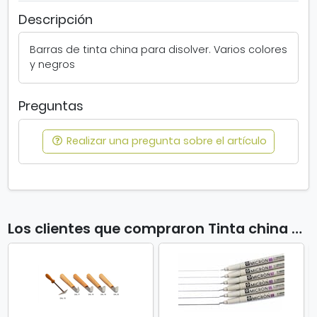
c
Descripción
h
i
Barras de tinta china para disolver. Varios colores
n
y negros
a
s
ó
Preguntas
l
i
d
Realizar una pregunta sobre el artículo
a
e
n
c
o
Los clientes que compraron Tinta china sólida en colores también compraron
l
o
r
e
s