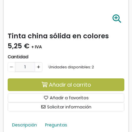
A
m
p
Tinta china sólida en colores
l
i
5,25 €
+ IVA
a
r
Cantidad
i
m
Unidades disponibles: 2
a
g
Añadir al carrito
e
n
-
Añadir a favoritos
T
Solicitar información
i
n
t
Descripción
Preguntas
a