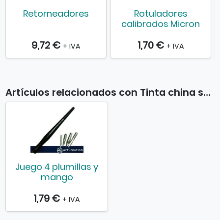
Retorneadores
Rotuladores
calibrados Micron
9,72 €
1,70 €
+ IVA
+ IVA
Artículos relacionados con Tinta china sólida en colores
Juego 4 plumillas y
mango
1,79 €
+ IVA