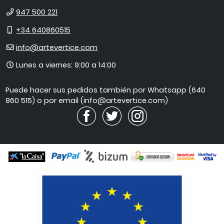
Teléfono
947 500 221
Móvil
+34 640860515
E-
info@artevertice.com
mail
Horario
Lunes a viernes: 9:00 a 14:00
de
atención
Puede hacer sus pedidos también por Whatsapp (640
860 515) o por email (info@artevertice.com)