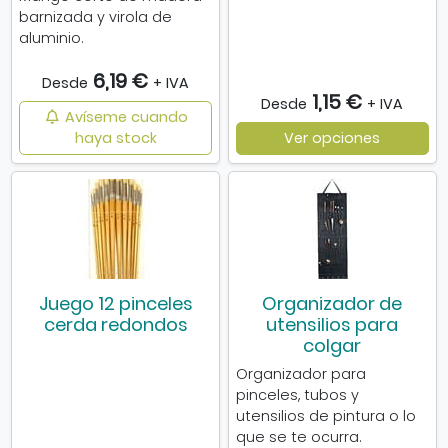
barnizada y virola de
aluminio.
6,19 €
Desde
+ IVA
1,15 €
Desde
+ IVA
Avíseme cuando
haya stock
Ver opciones
Juego 12 pinceles
Organizador de
cerda redondos
utensilios para
colgar
Organizador para
pinceles, tubos y
utensilios de pintura o lo
que se te ocurra.