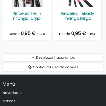
Pinceles Teijin
Pinceles Tekady
mango largo
mango largo
0,95 €
0,95 €
Desde
+ IVA
Desde
+ IVA
Desplazar
Desplazar hacia arriba
hacia
Configurar uso de cookies
arriba
Menú
Novedades
Marcas