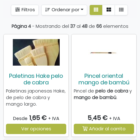
Ver
Ver
Filtros
Ordenar por
detalle
listado
Página 4
- Mostrando del
37
al
48
de
66
elementos
Paletinas Hake pelo
Pincel oriental
de cabra
mango de bambú
Paletinas japonesas Hake,
Pincel de
pelo de cabra
y
de pelo de cabra y
mango de bambú
.
mango largo.
1,65 €
5,45 €
Desde
+ IVA
+ IVA
Ver opciones
Añadir al carrito