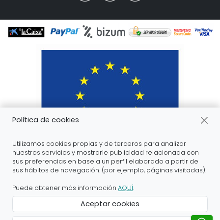
Política de cookies
Utilizamos cookies propias y de terceros para analizar
nuestros servicios y mostrarle publicidad relacionada con
sus preferencias en base a un perfil elaborado a partir de
sus hábitos de navegación. (por ejemplo, páginas visitadas).
ARANDA ARTE-VÉRTICE SL ha recibido servicios de
apoyo a la digitalización financiados por el proyecto
Puede obtener más información
AQUÍ
.
DIHnamic a través del programa de investigación e
Aceptar cookies
innovación “Horizonte 2020” de la Unión Europea en
virtud del acuerdo de subvención nº 824186.