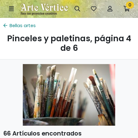
Ir al contenido principal de la página
0
Menú
Búsqueda
Mis
Mi
Ir
artículos
cuenta
a
favoritos
mi
Bellas artes
co
Pinceles y paletinas, página 4
de 6
66 Artículos encontrados