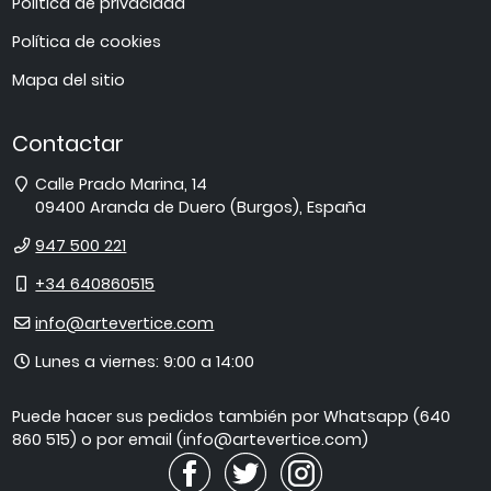
Política de privacidad
Política de cookies
Mapa del sitio
Contactar
Dirección
Calle Prado Marina, 14
09400
Aranda de Duero
(
Burgos
),
España
Teléfono
947 500 221
Móvil
+34 640860515
E-
info@artevertice.com
mail
Horario
Lunes a viernes: 9:00 a 14:00
de
atención
Puede hacer sus pedidos también por Whatsapp (640
860 515) o por email (info@artevertice.com)