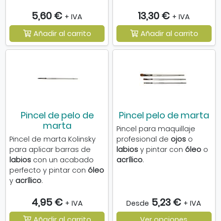
5,60 €
13,30 €
+ IVA
+ IVA
Añadir al carrito
Añadir al carrito
Pincel de pelo de
Pincel pelo de marta
marta
Pincel para maquillaje
Pincel de marta Kolinsky
profesional de
ojos
o
para aplicar barras de
labios
y pintar con
óleo
o
labios
con un acabado
acrílico
.
perfecto y pintar con
óleo
y
acrílico
.
4,95 €
5,23 €
+ IVA
Desde
+ IVA
Añadir al carrito
Ver opciones