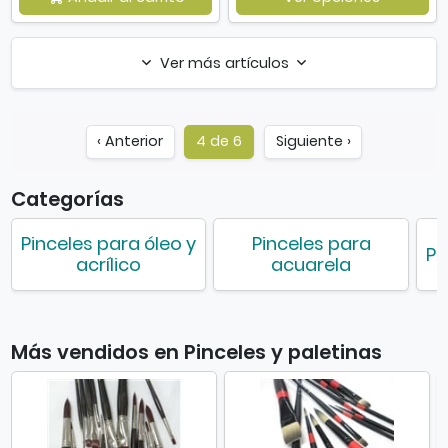
Ver más artículos
‹ Anterior
4 de 6
Siguiente ›
Categorías
Pinceles para óleo y
Pinceles para
Pa
acrílico
acuarela
Más vendidos en Pinceles y paletinas