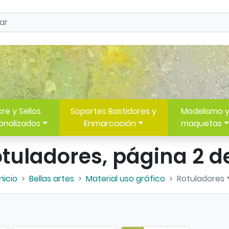
re y Sellos
Soportes Bastidores y
Modelismo 
onalizados
Enmarcación
maquetas
tuladores, página 2 d
Inicio
Bellas artes
Material uso gráfico
Rotuladores