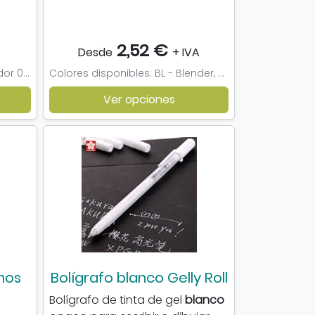
2,52 €
Desde
+ IVA
Grosores disponibles: Rotulador 005, Rotulador 01, Rotulador 02, Rotulador 03, Rotulador 04, Rotulador 05, Rotulador 08
Colores disponibles: BL - Blender, G339 - Meadow Green, G635 - Pine, M727 - Rose Pink, CG05 - Cool Grey 5, CG03 - Cool Grey 3, O427 - Cinnamon, O928 - Sandstone, O949 - Pastel Yellow, V327 - Lilac, Y367 - Canary
Ver opciones
nos
Bolígrafo blanco Gelly Roll
Bolígrafo de tinta de gel
blanco