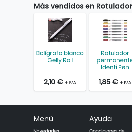
Más vendidos en Rotulado
Bolígrafo blanco
Rotulador
Gelly Roll
permanent
Identi Pen
2,10 €
1,85 €
+ IVA
+ IVA
Menú
Ayuda
Novedades
Condiciones de