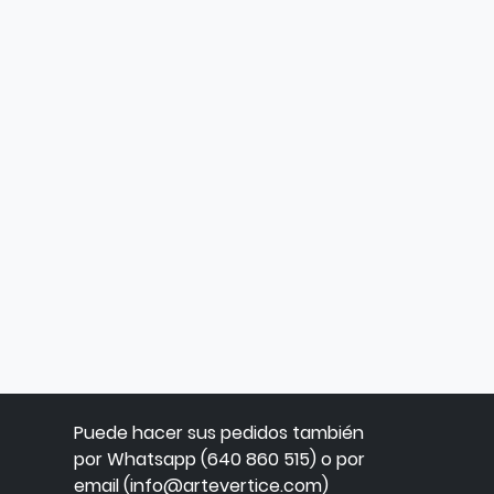
Puede hacer sus pedidos también
por Whatsapp (640 860 515) o por
email (info@artevertice.com)