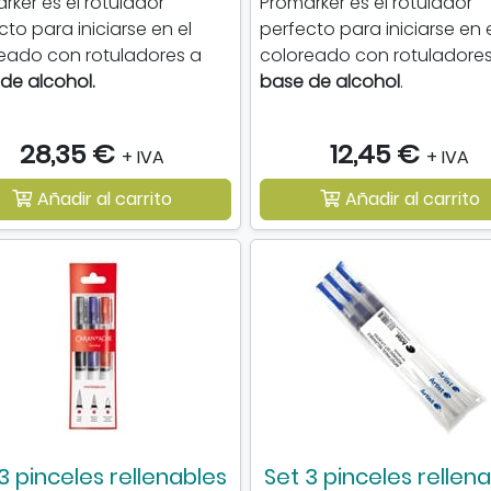
rker es el rotulador
Promarker es el rotulador
cto para iniciarse en el
perfecto para iniciarse en 
eado con rotuladores a
coloreado con rotuladore
de alcohol.
base de alcohol
.
28,35 €
12,45 €
+ IVA
+ IVA
Añadir al carrito
Añadir al carrito
3 pinceles rellenables
Set 3 pinceles rellen