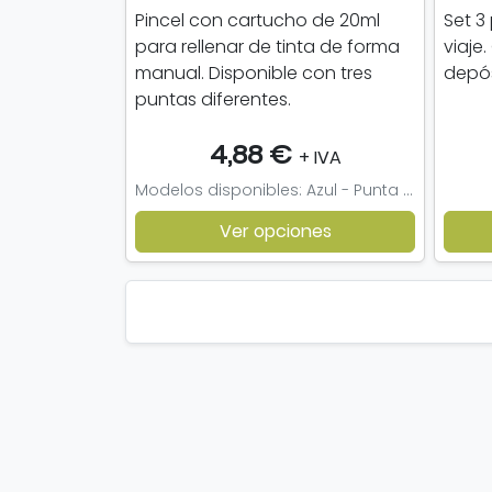
Pincel con cartucho de 20ml
Set 3
para rellenar de tinta de forma
viaje
manual. Disponible con tres
depós
puntas diferentes.
4,88 €
+ IVA
Modelos disponibles: Azul - Punta media, Rojo - Punta dura, Negro - Punta gruesa
Ver opciones