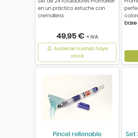
Set de 24 rotuladores Promarker
Proma
en un práctico estuche con
perfe
cremallera.
color
base 
49,95 €
+ IVA
Avíseme cuando haya
stock
Pincel rellenable
Set 