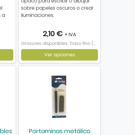
opaco para escribir o dibujar
el
sobre papeles oscuros o crear
s a
iluminaciones.
2,10 €
+ IVA
Grosores disponibles: Trazo fino (nº 05)
Ver opciones
ables
Portaminas metálico