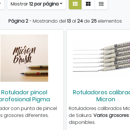
Ver
Ver
Mostrar
12 por página
detalle
listado
Página 2
- Mostrando del
13
al
24
de
25
elementos
Rotulador pincel
Rotuladores calibra
profesional Pigma
Micron
ador con punta de pincel
Rotuladores calibrados Mic
es grosores diferentes.
de Sakura.
Varios grosores
disponibles.