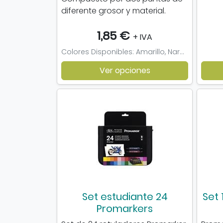
diferente grosor y material.
1,85 €
+ IVA
Colores Disponibles: Amarillo, Naranja, Rojo, Morado, Verde, Azul, Marron
Ver opciones
Set estudiante 24
Set 
Promarkers