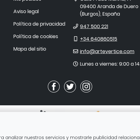
09400
Aranda de Duero
Aviso legal
(
Burgos
),
España
Política de privacidad
Teléfono
947 500 221
Política de cookies
Móvil
+34 640860515
Mapa del sitio
E-
info@artevertice.com
mail
Horario
Lunes a viernes: 9:00 a 14
de
atención
ra analizar nuestros servicios y mostrarle publicidad relacion