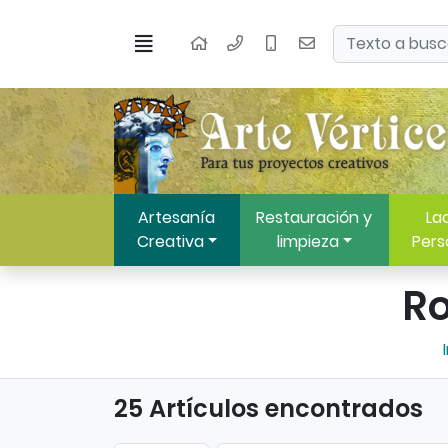
Ir al contenido principal de la página
Buscar
Menú
Inicio
Artesanía
Restauración y
Lac
Creativa
limpieza
Pers
Ro
25 Artículos encontrados