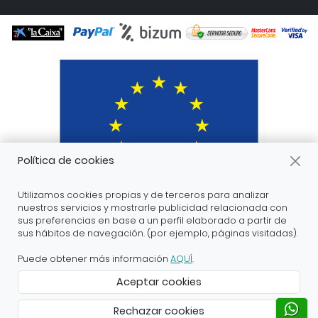
Política de cookies
Utilizamos cookies propias y de terceros para analizar
nuestros servicios y mostrarle publicidad relacionada con
sus preferencias en base a un perfil elaborado a partir de
sus hábitos de navegación. (por ejemplo, páginas visitadas).
ARANDA ARTE-VÉRTICE SL ha recibido servicios de
apoyo a la digitalización financiados por el proyecto
Puede obtener más información
AQUÍ
.
DIHnamic a través del programa de investigación e
Aceptar cookies
innovación “Horizonte 2020” de la Unión Europea en
virtud del acuerdo de subvención nº 824186.
Rechazar cookies