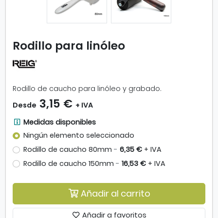
a
r
i
m
Rodillo para linóleo
a
g
e
n
Rodillo de caucho para linóleo y grabado.
-
R
3,15 €
Desde
+ IVA
o
d
M
Medidas disponibles
i
e
Ningún elemento seleccionado
l
d
Rodillo de caucho 80mm
-
6,35 €
+ IVA
l
i
o
d
Rodillo de caucho 150mm
-
16,53 €
+ IVA
p
a
a
s
r
Añadir al carrito
d
a
i
l
s
Añadir a favoritos