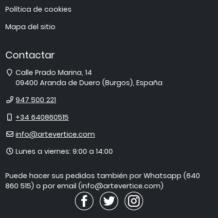
Política de cookies
Mapa del sitio
Contactar
Dirección
Calle Prado Marina, 14
09400
Aranda de Duero
(
Burgos
),
España
Teléfono
947 500 221
Móvil
+34 640860515
E-
info@artevertice.com
mail
Horario
Lunes a viernes: 9:00 a 14:00
de
atención
Puede hacer sus pedidos también por Whatsapp (640
860 515) o por email (info@artevertice.com)