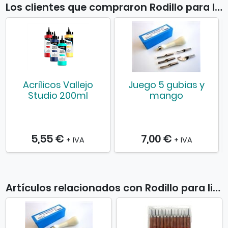
a
Los clientes que compraron Rodillo para linóleo también compraron
n
a
n
u
e
v
a
Acrílicos Vallejo
Juego 5 gubias y
Studio 200ml
mango
5,55 €
7,00 €
+ IVA
+ IVA
Artículos relacionados con Rodillo para linóleo