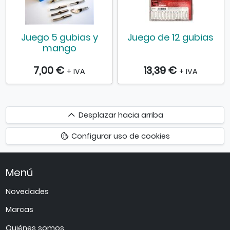
Juego 5 gubias y
Juego de 12 gubias
mango
7,00 €
13,39 €
+ IVA
+ IVA
Desplazar
Desplazar hacia arriba
hacia
Configurar uso de cookies
arriba
Menú
Novedades
Marcas
Quiénes somos