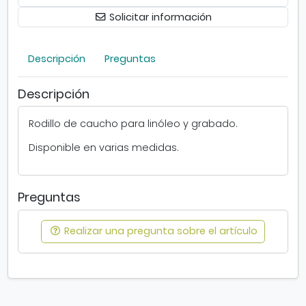
i
p
Solicitar información
n
o
ó
n
l
i
Descripción
Preguntas
e
b
o
l
Descripción
e
s
.
Rodillo de caucho para linóleo y grabado.
S
Disponible en varias medidas.
e
a
b
r
Preguntas
e
e
Realizar una pregunta sobre el artículo
n
v
e
n
t