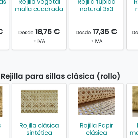
las
Rejilla vegetal
Rejilla tupida
R
l
malla cuadrada
natural 3x3
l
o
)
€
18,75 €
17,35 €
Desde
Desde
De
+ IVA
+ IVA
ejilla para sillas clásica (rollo)
a
Rejilla clásica
Rejilla Papir
a
sintética
clásica
ma