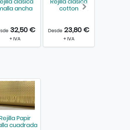
ejilla clásica
Rejilla clásica
Rejilla m
malla ancha
cotton
cuadra
cotto
32,50 €
23,80 €
14,
sde
Desde
Desde
+ IVA
+ IVA
+ IVA
Rejilla Papir
lla cuadrada