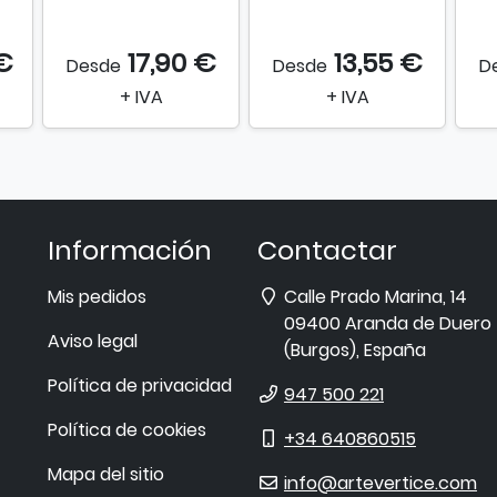
€
17,90 €
13,55 €
Desde
Desde
D
+ IVA
+ IVA
Información
Contactar
Dirección
Mis pedidos
Calle Prado Marina, 14
09400
Aranda de Duero
Aviso legal
(
Burgos
),
España
Política de privacidad
Teléfono
947 500 221
Política de cookies
Móvil
+34 640860515
Mapa del sitio
E-
info@artevertice.com