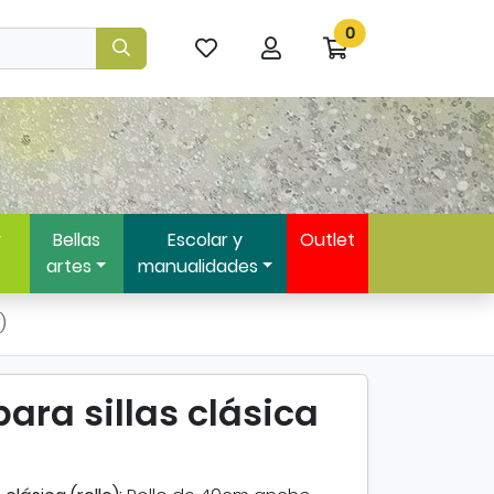
0
Mis
Mi
Ir
artículos
cuenta
a
favoritos
mi
compra
y
Bellas
Escolar y
Outlet
artes
manualidades
)
 para sillas clásica