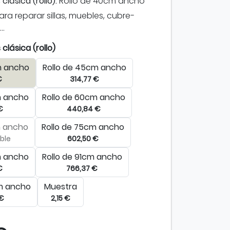
s clásica (rollo):
Rollo de 40cm ancho
para reparar sillas, muebles, cubre-
..
s clásica (rollo)
m ancho
Rollo de 45cm ancho
€
314,77 €
m ancho
Rollo de 60cm ancho
€
440,84 €
m ancho
Rollo de 75cm ancho
ble
602,50 €
m ancho
Rollo de 91cm ancho
€
766,37 €
cm ancho
Muestra
 €
2,15 €