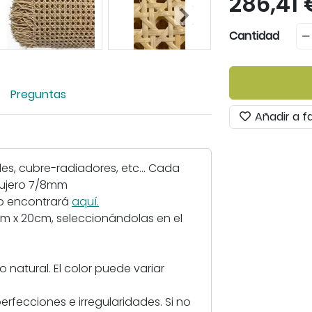
286,41 
i
a
Cantidad
r
i
m
Preguntas
a
g
Añadir a f
e
n
-
bles, cubre-radiadores, etc... Cada
R
agujero 7/8mm
e
 Lo encontrará
aquí.
j
cm x 20cm, seleccionándolas en el
i
l
l
 natural. El color puede variar
a
p
perfecciones e irregularidades. Si no