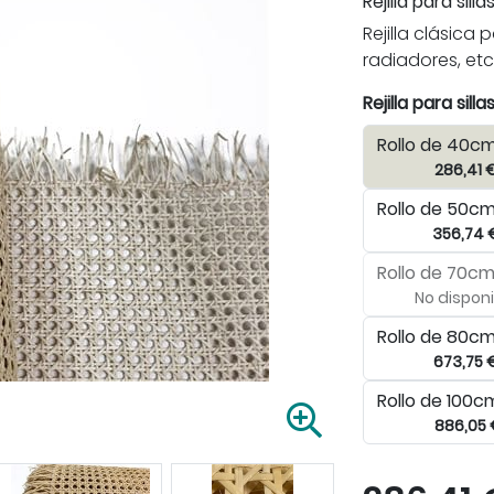
Rejilla para silla
Rejilla clásica 
radiadores, etc.
Rejilla para silla
Rollo de 40c
286,41 
Rollo de 50c
356,74 
Rollo de 70c
No disponi
Rollo de 80c
673,75 
Rollo de 100
A
886,05
m
p
l