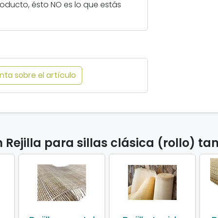
a
roducto, ésto NO es lo que estás
r
a
s
i
l
l
ta sobre el artículo
a
s
c
l
á
 Rejilla para sillas clásica (rollo) 
s
i
c
a
(
r
o