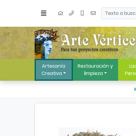
Ir al contenido principal de la página
Buscar
Menú
Inicio
Artesanía
Restauración y
Lac
Creativa
limpieza
Pers