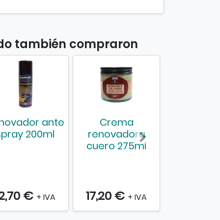
uido también compraron
novador ante
Crema
Médula 
spray 200ml
renovadora
cester
cuero 275ml
15,
Desde
12,70 €
17,20 €
+ IVA
+ IVA
+ IVA