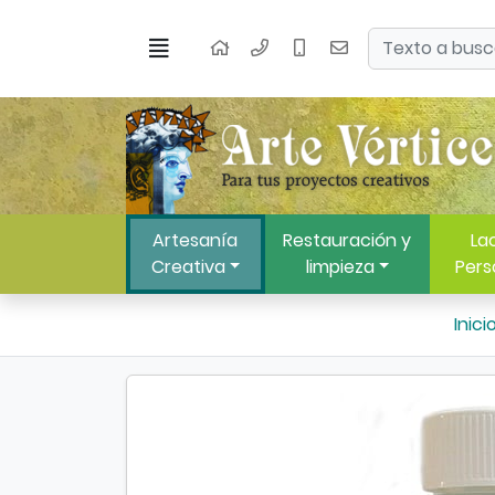
Ir al contenido principal de la página
Buscar
Menú
Inicio
Artesanía
Restauración y
Lac
Creativa
limpieza
Pers
Inici