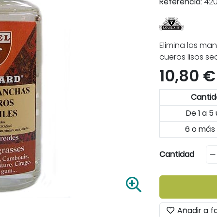
Referencia:
420
Elimina las ma
cueros lisos s
10,80 €
Canti
De 1 a 5
6 o más 
Cantidad
A
m
p
Añadir a f
l