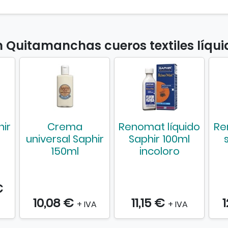
í
q
u
n Quitamanchas cueros textiles líq
i
d
o
hir
Crema
Renomat líquido
Re
universal Saphir
Saphir 100ml
150ml
incoloro
€
10,08 €
11,15 €
+ IVA
+ IVA