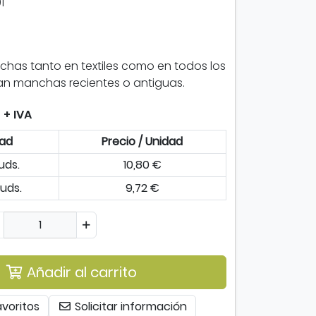
1
nchas tanto en textiles como en todos los
ean manchas recientes o antiguas.
+ IVA
dad
Precio / Unidad
 uds.
10,80 €
uds.
9,72 €
Añadir al carrito
avoritos
Solicitar información