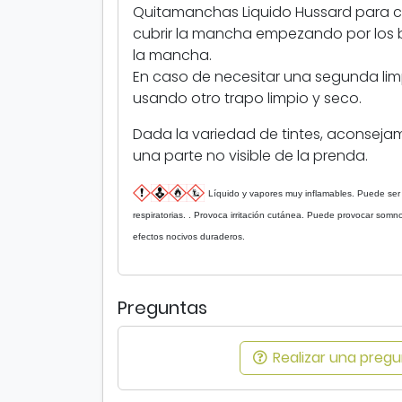
Quitamanchas Liquido Hussard para cue
cubrir la mancha empezando por los b
la mancha.
En caso de necesitar una segunda lim
usando otro trapo limpio y seco.
Dada la variedad de tintes, aconseja
una parte no visible de la prenda.
Líquido y vapores muy inflamables. Puede ser 
respiratorias. . Provoca irritación cutánea. Puede provocar somn
efectos nocivos duraderos.
Preguntas
Realizar una pregun