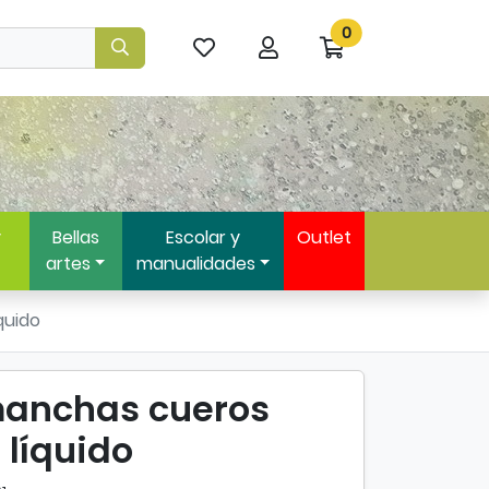
0
Mis
Mi
Ir
artículos
cuenta
a
favoritos
mi
compra
y
Bellas
Escolar y
Outlet
artes
manualidades
quido
anchas cueros
s líquido