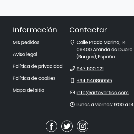
Información
Contactar
Dirección
Mis pedidos
Calle Prado Marina, 14
09400
Aranda de Duero
Aviso legal
(
Burgos
),
España
Política de privacidad
Teléfono
947 500 221
Política de cookies
Móvil
+34 640860515
Mapa del sitio
E-
info@artevertice.com
mail
Horario
Lunes a viernes: 9:00 a 14
de
atención