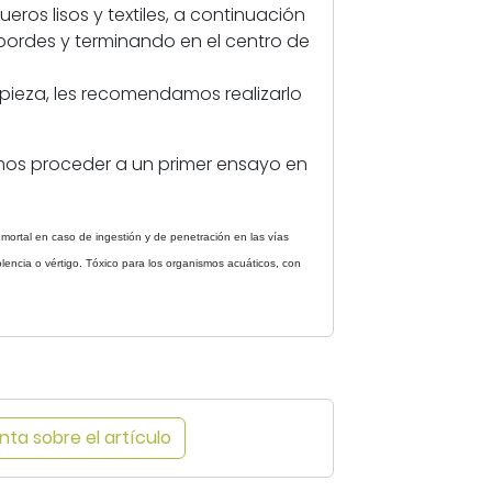
c
ros lisos y textiles, a continuación
h
ordes y terminando en el centro de
a
s
pieza, les recomendamos realizarlo
c
u
mos proceder a un primer ensayo en
e
r
o
mortal en caso de ingestión y de penetración en las vías
s
olencia o vértigo. Tóxico para los organismos acuáticos, con
t
e
x
t
i
l
e
ta sobre el artículo
s
l