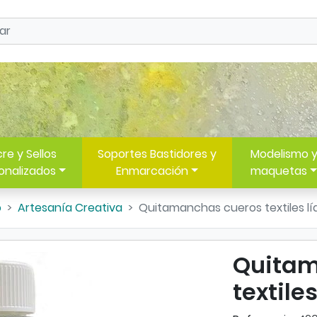
re y Sellos
Soportes Bastidores y
Modelismo 
onalizados
Enmarcación
maquetas
o
Artesanía Creativa
Quitamanchas cueros textiles lí
Quitam
textile