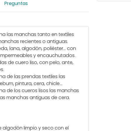
Preguntas
i
a
r
i
na las manchas tanto en textiles
m
manchas recientes o antiguas.
a
da, lana, algodón, poliéster... con
g
os impermeables y encauchutados.
e
s de cuero liso, con pelo, ante,
n
s.
-
a de las prendas textiles las
Q
bum, pintura, cera, chicle...
u
na de los cueros lisos las manchas
i
o las manchas antiguas de cera.
t
a
m
a
n
lgodón limpio y seco con el