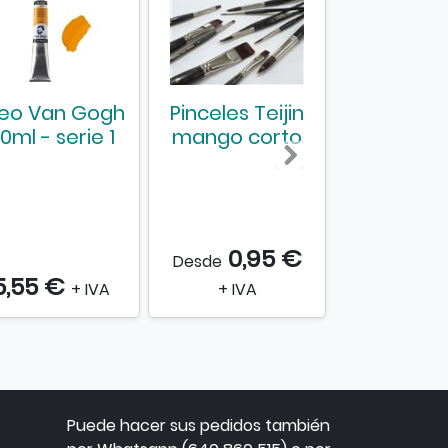
eo Van Gogh
Pinceles Teijin
Bastidor
0ml - serie 1
mango corto
lienzo
0,95 €
1,
Desde
Desde
5,55 €
+ IVA
+ IVA
+ IVA
Puede hacer sus pedidos también