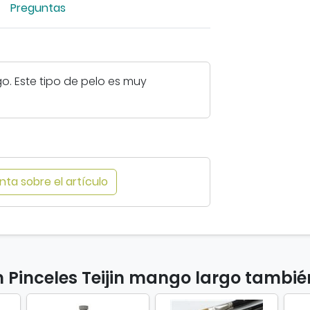
p
n
Preguntas
i
l
d
a
a
o
r
n
s
i
o
m
go. Este tipo de pelo es muy
m
s
a
a
m
n
g
a
g
e
n
o
n
g
l
-
o
a
ta sobre el artículo
P
l
r
i
a
g
n
r
o
c
g
.
e
o
S
l
.
e
n Pinceles Teijin mango largo tamb
e
S
a
s
e
b