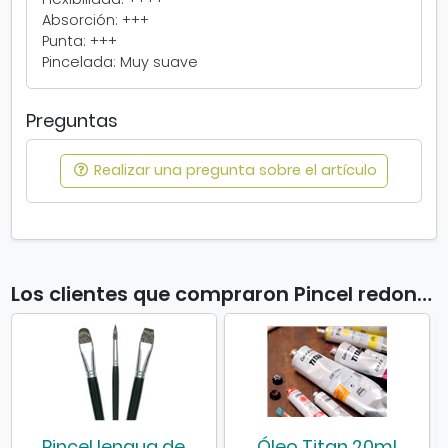
v
e
Absorción: +++
e
e
Punta: +++
n
n
Pincelada: Muy suave
t
v
a
e
Preguntas
n
n
a
t
n
a
Realizar una pregunta sobre el artículo
u
n
e
a
v
n
a
u
e
v
Los clientes que compraron Pincel redondo de meloncillo también compraron
a
Pincel lengua de
Óleo Titan 20ml