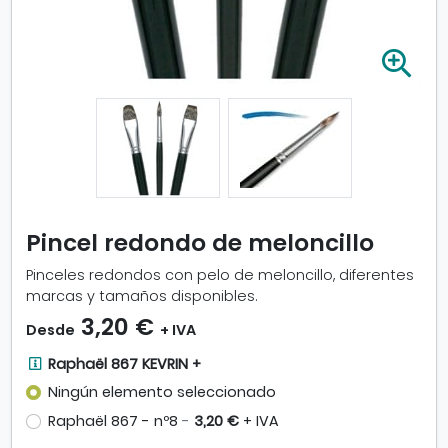
A
m
p
l
i
a
r
i
m
Pincel redondo de meloncillo
a
g
Pinceles redondos con pelo de meloncillo, diferentes
e
marcas y tamaños disponibles.
n
3,20 €
Desde
+ IVA
-
P
R
Raphaël 867 KEVRIN +
i
a
Ningún elemento seleccionado
n
p
c
Raphaël 867 - nº8
-
3,20 €
+ IVA
h
e
a