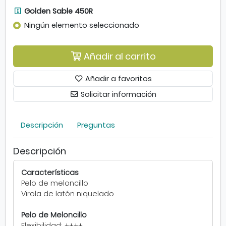
l
ë
G
Golden Sable 450R
r
l
o
Ningún elemento seleccionado
e
8
l
d
6
d
o
7
e
Añadir al carrito
n
K
n
d
E
S
Añadir a favoritos
o
V
a
d
Solicitar información
R
b
e
I
l
m
N
e
e
Descripción
Preguntas
+
4
l
.
5
o
S
0
Descripción
n
e
R
c
a
.
Características
i
b
S
Pelo de meloncillo
l
r
e
Virola de latón niquelado
l
e
a
o
e
b
Pelo de Meloncillo
n
r
Flexibilidad: ++++