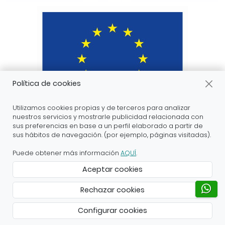
Política de cookies
Utilizamos cookies propias y de terceros para analizar
nuestros servicios y mostrarle publicidad relacionada con
sus preferencias en base a un perfil elaborado a partir de
sus hábitos de navegación. (por ejemplo, páginas visitadas).
ARANDA ARTE-VÉRTICE SL ha recibido servicios de
apoyo a la digitalización financiados por el proyecto
Puede obtener más información
AQUÍ
.
DIHnamic a través del programa de investigación e
Aceptar cookies
innovación “Horizonte 2020” de la Unión Europea en
virtud del acuerdo de subvención nº 824186.
Rechazar cookies
Creado con Atnova Shop
Configurar cookies