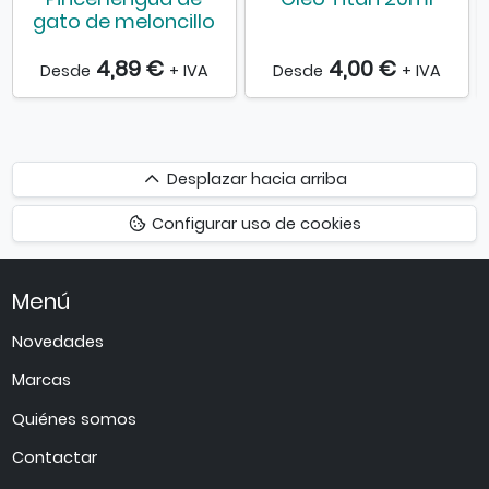
gato de meloncillo
4,89 €
4,00 €
Desde
+ IVA
Desde
+ IVA
Desplazar
Desplazar hacia arriba
hacia
Configurar uso de cookies
arriba
Menú
Novedades
Marcas
Quiénes somos
Contactar