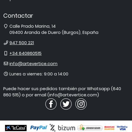
Contactar
Dirección
Calle Prado Marina, 14
09400
Aranda de Duero
(
Burgos
),
España
Teléfono
947 500 221
Móvil
+34 640860515
E-
info@artevertice.com
mail
Horario
Lunes a viernes: 9:00 a 14:00
de
atención
Puede hacer sus pedidos también por Whatsapp (640
860 515) o por email (info@artevertice.com)