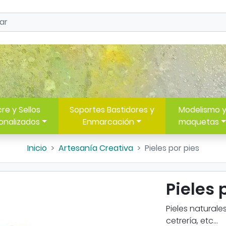
re y Sellos
Soportes Bastidores y
Modelismo 
onalizados
Enmarcación
maquetas
Inicio
Artesanía Creativa
Pieles por pies
Pieles 
Pieles natural
cetrería, etc...