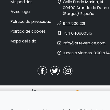
Dirección
Mis pedidos
Calle Prado Marina, 14
09400
Aranda de Duero
Aviso legal
(
Burgos
),
España
Política de privacidad
Teléfono
947 500 221
Política de cookies
Móvil
+34 640860515
Mapa del sitio
E-
info@artevertice.com
mail
Horario
Lunes a viernes: 9:00 a 14
de
atención