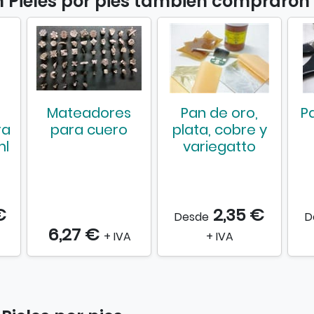
n Pieles por pies también compraron
r
p
i
e
s
Mateadores
Pan de oro,
P
ra
para cuero
plata, cobre y
ml
variegatto
€
2,35 €
Desde
D
6,27 €
+ IVA
+ IVA