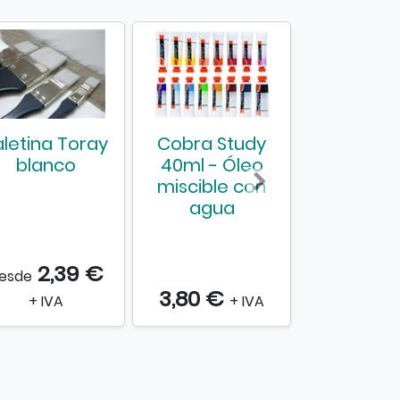
aletina Toray
Cobra Study
Tenedor
blanco
40ml - Óleo
rect
miscible con
agua
2,39 €
esde
3,80 €
5,09 €
+ IVA
+ IVA