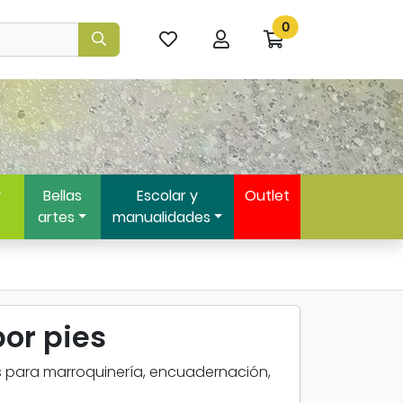
0
Mis
Mi
Ir
artículos
cuenta
a
favoritos
mi
compra
y
Bellas
Escolar y
Outlet
artes
manualidades
por pies
es para marroquinería, encuadernación,