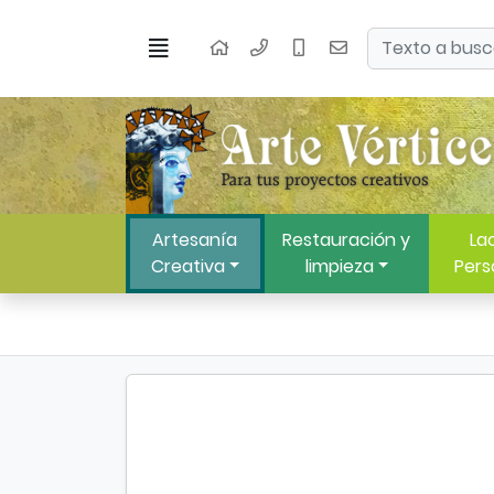
Ir al contenido principal de la página
Buscar
Menú
Inicio
Artesanía
Restauración y
Lac
Creativa
limpieza
Pers