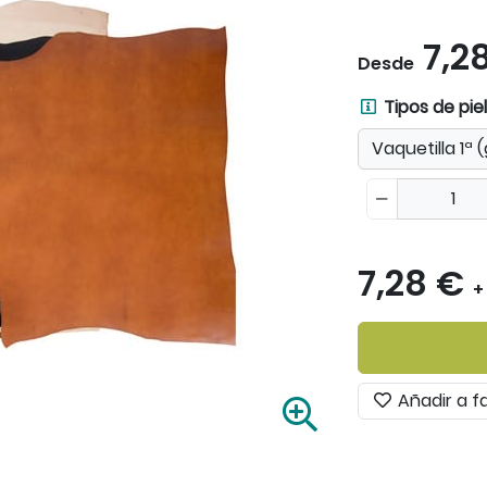
7,2
Desde
T
Tipos de pie
i
p
o
s
d
e
7,28 €
p
+
i
e
l
e
Añadir a f
A
s
m
.
p
S
l