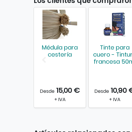
Los clientes que compraro
Médula para
Tinte para
cestería
cuero - Tintu
francesa 50
15,00 €
10,90 
Desde
Desde
+ IVA
+ IVA