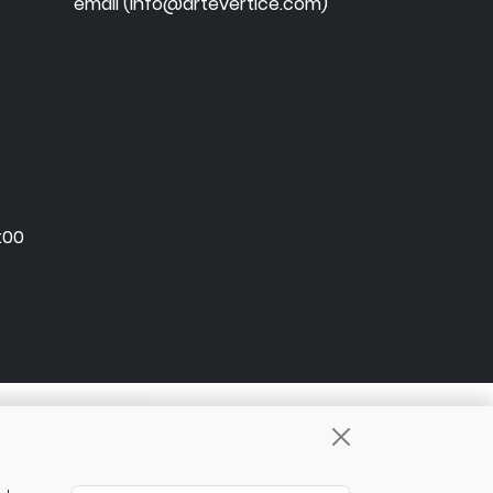
email (info@artevertice.com)
:00