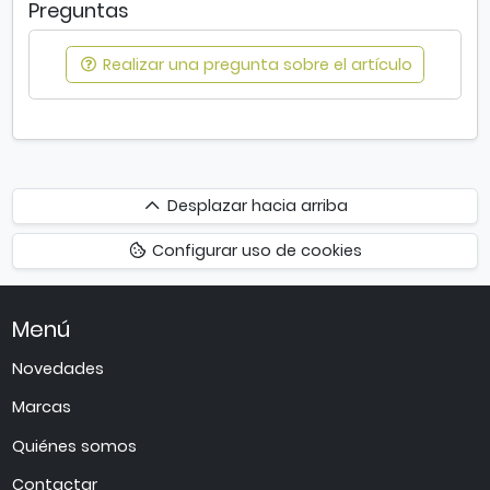
Preguntas
Realizar una pregunta sobre el artículo
Desplazar
Desplazar hacia arriba
hacia
Configurar uso de cookies
arriba
Menú
Novedades
Marcas
Quiénes somos
Contactar