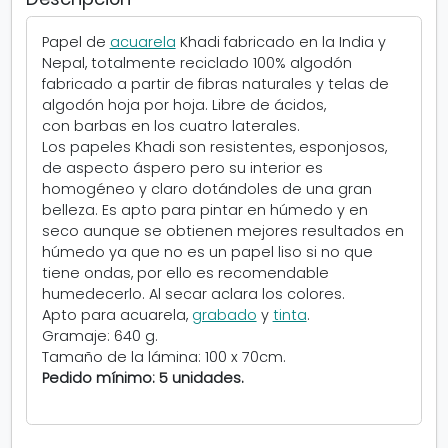
e
l
Papel de
acuarela
Khadi fabricado en la India y
a
Nepal, totalmente reciclado 100% algodón
K
fabricado a partir de fibras naturales y telas de
h
algodón hoja por hoja. Libre de ácidos,
a
con barbas en los cuatro laterales.
d
Los papeles Khadi son resistentes, esponjosos,
i
de aspecto áspero pero su interior es
homogéneo y claro dotándoles de una gran
belleza. Es apto para pintar en húmedo y en
seco aunque se obtienen mejores resultados en
húmedo ya que no es un papel liso si no que
tiene ondas, por ello es recomendable
humedecerlo. Al secar aclara los colores.
Apto para acuarela,
grabado
y
tinta
.
Gramaje: 640 g.
Tamaño de la lámina: 100 x 70cm.
Pedido mínimo: 5 unidades.