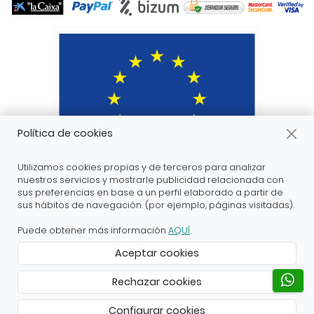
Política de cookies
Utilizamos cookies propias y de terceros para analizar
nuestros servicios y mostrarle publicidad relacionada con
sus preferencias en base a un perfil elaborado a partir de
sus hábitos de navegación. (por ejemplo, páginas visitadas).
ARANDA ARTE-VÉRTICE SL ha recibido servicios de
apoyo a la digitalización financiados por el proyecto
Puede obtener más información
AQUÍ
.
DIHnamic a través del programa de investigación e
Aceptar cookies
innovación “Horizonte 2020” de la Unión Europea en
virtud del acuerdo de subvención nº 824186.
Rechazar cookies
Creado con Atnova Shop
Configurar cookies