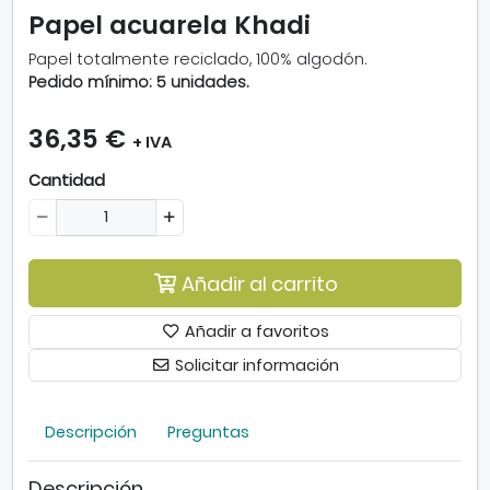
p
Papel acuarela Khadi
l
i
Papel totalmente reciclado, 100% algodón.
a
Pedido mínimo: 5 unidades.
r
i
36,35 €
m
+ IVA
a
Cantidad
g
e
n
-
P
Añadir al carrito
a
p
Añadir a favoritos
e
Solicitar información
l
a
c
Descripción
Preguntas
u
a
r
Descripción