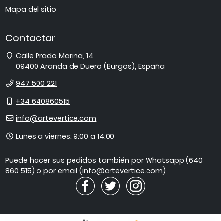
Mapa del sitio
Contactar
Dirección
Calle Prado Marina, 14
09400
Aranda de Duero
(
Burgos
),
España
Teléfono
947 500 221
Móvil
+34 640860515
E-
info@artevertice.com
mail
Horario
Lunes a viernes: 9:00 a 14:00
de
atención
Puede hacer sus pedidos también por Whatsapp (640
860 515) o por email (info@artevertice.com)