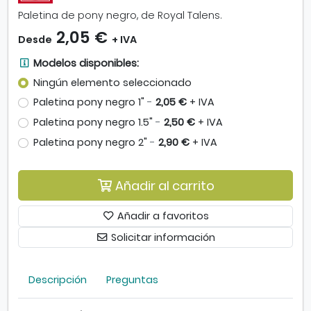
m
Paletina de pony negro, de Royal Talens.
a
2,05 €
g
Desde
+ IVA
e
M
Modelos disponibles:
n
o
-
Ningún elemento seleccionado
d
P
Paletina pony negro 1"
-
2,05 €
+ IVA
e
a
l
Paletina pony negro 1.5"
-
2,50 €
+ IVA
l
o
e
Paletina pony negro 2"
-
2,90 €
+ IVA
s
t
d
i
i
n
Añadir al carrito
s
a
p
p
Añadir a favoritos
o
o
Solicitar información
n
n
i
y
b
n
Descripción
Preguntas
l
e
e
g
s