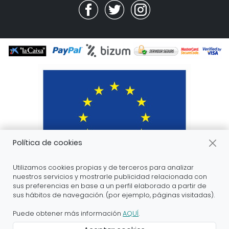
Política de cookies
Utilizamos cookies propias y de terceros para analizar
nuestros servicios y mostrarle publicidad relacionada con
sus preferencias en base a un perfil elaborado a partir de
sus hábitos de navegación. (por ejemplo, páginas visitadas).
ARANDA ARTE-VÉRTICE SL ha recibido servicios de
apoyo a la digitalización financiados por el proyecto
Puede obtener más información
AQUÍ
.
DIHnamic a través del programa de investigación e