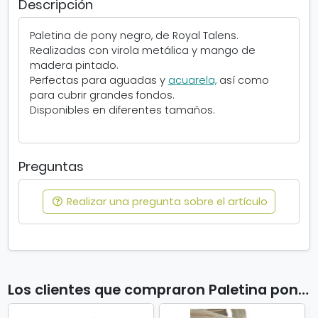
r
Descripción
:
o
.
Paletina de pony negro, de Royal Talens.
S
Realizadas con virola metálica y mango de
e
madera pintado.
a
Perfectas para aguadas y
acuarela,
así como
b
para cubrir grandes fondos.
r
Disponibles en diferentes tamaños.
e
e
n
v
Preguntas
e
n
Realizar una pregunta sobre el artículo
t
a
n
a
n
u
Los clientes que compraron Paletina pony negro también compraron
e
v