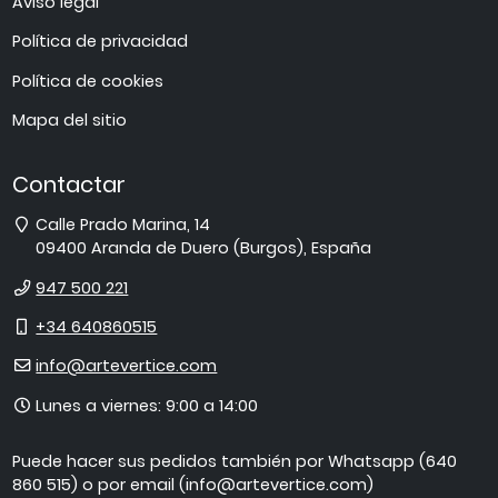
Aviso legal
Política de privacidad
Política de cookies
Mapa del sitio
Contactar
Dirección
Calle Prado Marina, 14
09400
Aranda de Duero
(
Burgos
),
España
Teléfono
947 500 221
Móvil
+34 640860515
E-
info@artevertice.com
mail
Horario
Lunes a viernes: 9:00 a 14:00
de
atención
Puede hacer sus pedidos también por Whatsapp (640
860 515) o por email (info@artevertice.com)