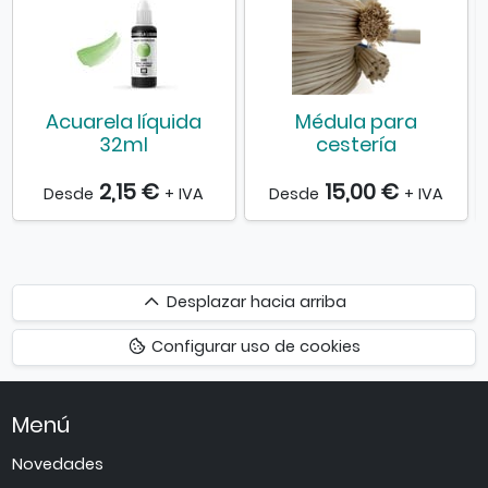
a
Acuarela líquida
Médula para
32ml
cestería
2,15 €
15,00 €
Desde
+ IVA
Desde
+ IVA
Desplazar
Desplazar hacia arriba
hacia
Configurar uso de cookies
arriba
Menú
Novedades