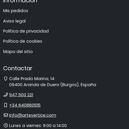
Información
Mis pedidos
Aviso legal
Política de privacidad
Política de cookies
Mapa del sitio
Contactar
Dirección
Calle Prado Marina, 14
09400
Aranda de Duero
(
Burgos
),
España
Teléfono
947 500 221
Móvil
+34 640860515
E-
info@artevertice.com
mail
Horario
Lunes a viernes: 9:00 a 14:00