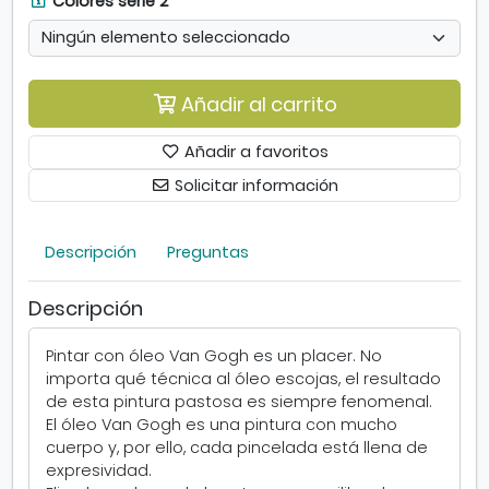
Colores serie 2
r
g
o
e
h
l
s
2
o
s
0
r
e
Añadir al carrito
0
e
r
m
s
i
Añadir a favoritos
l
s
e
e
1
Solicitar información
r
.
i
S
e
Descripción
Preguntas
e
2
a
.
b
Descripción
S
r
e
e
Pintar con óleo Van Gogh es un placer. No
a
e
importa qué técnica al óleo escojas, el resultado
b
n
de esta pintura pastosa es siempre fenomenal.
r
v
El óleo Van Gogh es una pintura con mucho
e
e
cuerpo y, por ello, cada pincelada está llena de
e
n
expresividad.
n
t