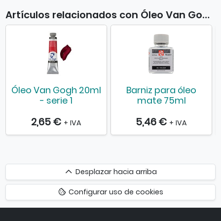
Artículos relacionados con Óleo Van Gogh 200ml
Óleo Van Gogh 20ml
Barniz para óleo
- serie 1
mate 75ml
2,65 €
5,46 €
+ IVA
+ IVA
Desplazar
Desplazar hacia arriba
hacia
Configurar uso de cookies
arriba