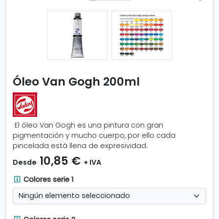
m
p
l
i
a
r
i
m
Óleo Van Gogh 200ml
a
g
e
n
El óleo Van Gogh es una pintura con gran
-
pigmentación y mucho cuerpo, por ello cada
Ó
pincelada está llena de expresividad.
l
e
10,85 €
Desde
+ IVA
o
V
C
Colores serie 1
a
o
n
l
G
o
o
C