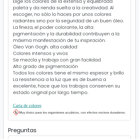
Elige los colores de la extensa y equilibrada
v
a
paleta y da rienda suelta a la creatividad. Al
e
n
escoger, no sólo lo haces por unos colores
n
a
radiantes sino por la seguridad de un buen óleo.
t
n
La fineza, el poder colorante, la alta
a
u
pigmentación y la durabilidad contribuyen a la
n
e
máxima manifestación de tu inspiración.
a
v
Óleo Van Gogh: alta calidad
n
a
Colores intensos y vivos
u
Se mezcla y trabaja con gran facilidad
e
Alto grado de pigmentación
v
Todos los colores tiene el mismo espesor y brillo
a
La resistencia a la luz que es de buena a
excelente, hace que los trabajos conserven su
estado original por largo tiempo.
Carta de colores
Muy tóxico para los organismos acuáticos, con efectos nocivos duraderos.
Preguntas