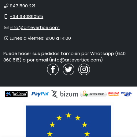
Teléfono
947 500 221
Móvil
+34 640860515
E-
info@artevertice.com
mail
Horario
Lunes a viernes: 9:00 a 14:00
de
atención
Puede hacer sus pedidos también por Whatsapp (640
860 515) o por email (info@artevertice.com)