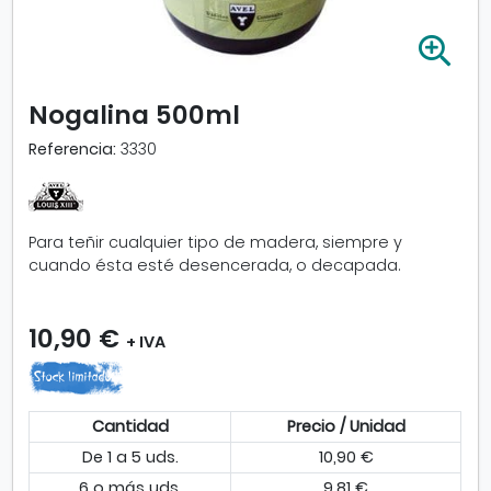
A
m
p
Nogalina 500ml
l
i
Referencia:
3330
a
r
i
m
Para teñir cualquier tipo de madera, siempre y
a
cuando ésta esté desencerada, o decapada.
g
e
n
10,90 €
+ IVA
-
N
o
g
Cantidad
Precio / Unidad
a
De 1 a 5 uds.
10,90 €
l
i
6 o más uds.
9,81 €