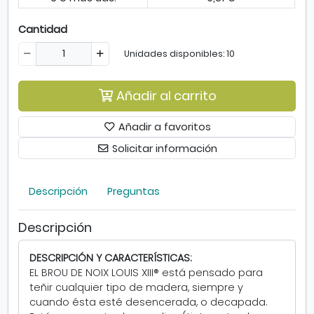
n
a
Cantidad
5
0
Unidades disponibles: 10
0
m
Añadir al carrito
l
Añadir a favoritos
Solicitar información
Descripción
Preguntas
Descripción
DESCRIPCIÓN Y CARACTERÍSTICAS:
EL BROU DE NOIX LOUIS XIII® está pensado para
teñir cualquier tipo de madera, siempre y
cuando ésta esté desencerada, o decapada.