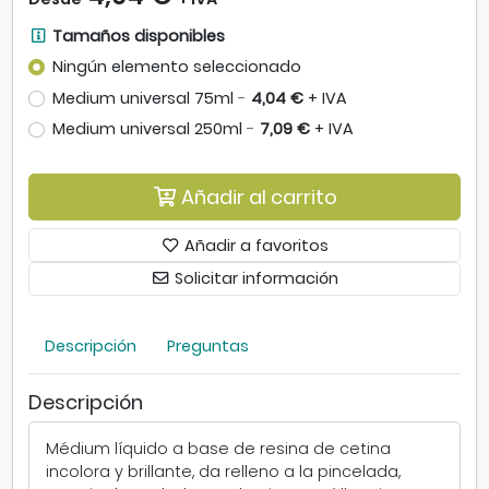
M
e
T
Tamaños disponibles
d
a
Ningún elemento seleccionado
i
m
Medium universal 75ml
-
4,04 €
+ IVA
u
a
m
ñ
Medium universal 250ml
-
7,09 €
+ IVA
U
o
n
s
i
Añadir al carrito
d
v
i
e
s
Añadir a favoritos
r
p
Solicitar información
s
o
a
n
l
i
Descripción
Preguntas
S
b
e
l
Descripción
n
e
n
s
e
.
Médium líquido a base de resina de cetina
l
S
incolora y brillante, da relleno a la pincelada,