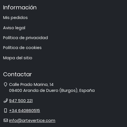
Información
Mis pedidos
Aviso legal
Política de privacidad
Política de cookies
Mapa del sitio
Contactar
Dirección
Calle Prado Marina, 14
09400
Aranda de Duero
(
Burgos
),
España
Teléfono
947 500 221
Móvil
+34 640860515
E-
info@artevertice.com
mail