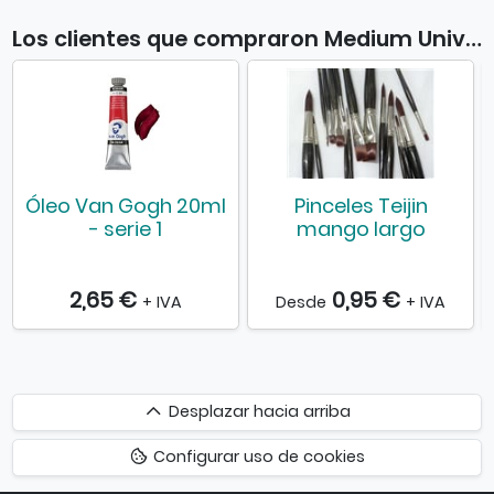
Los clientes que compraron Medium Universal Sennelier también compraron
Óleo Van Gogh 20ml
Pinceles Teijin
- serie 1
mango largo
2,65 €
0,95 €
+ IVA
Desde
+ IVA
Desplazar
Desplazar hacia arriba
hacia
Configurar uso de cookies
arriba