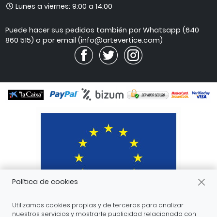
Horario
Lunes a viernes: 9:00 a 14:00
de
atención
Puede hacer sus pedidos también por Whatsapp (640
860 515) o por email (info@artevertice.com)
Política de cookies
Utilizamos cookies propias y de terceros para analizar
nuestros servicios y mostrarle publicidad relacionada con