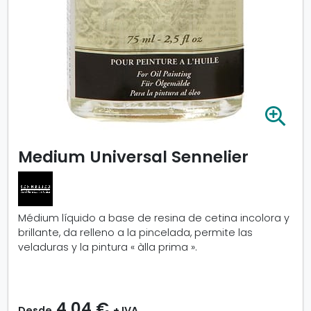
A
m
p
Medium Universal Sennelier
l
i
a
r
i
Médium líquido a base de resina de cetina incolora y
m
brillante, da relleno a la pincelada, permite las
a
veladuras y la pintura « àlla prima ».
g
e
n
-
4,04 €
Desde
+ IVA