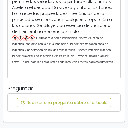
i
e
permite las veladuras y la pintura « àlla prima ».
e
a
Acelera el secado. Da viveza y brillo a los tonos.
r
b
Fortalece las propiedades mecánicas de la
r
pincelada, se mezcla en cualquier proporción a
e
los colores. Se diluye con esencia de petróleo,
e
de Trementina y esencia sin olor.
n
Líquidos y vapores inflamables. Nocivo en caso de
v
ingestión, contacto con la piel o inhalación. Puede ser mortal en caso de
e
ingestión y penetración en las vías respiratorias. Provoca irritación cutánea.
n
Puede provocar una reacción alérgica en la piel. Provoca irritación ocular
t
grave. Tóxico para los organismos acuáticos, con efectos nocivos duraderos.
a
n
a
n
Preguntas
u
e
Realizar una pregunta sobre el artículo
v
a