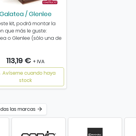
Galatea / Glenlee
ste kit, podrá montar la
ón que más le guste:
ea o Glenlee (sólo una de
113,19 €
+ IVA
Avíseme cuando haya
stock
odas las marcas