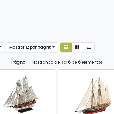
Ver
Ver
Mostrar
12 por página
detalle
listado
Página 1
- Mostrando del
1
al
6
de
6
elementos