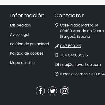
Información
Contactar
Dirección
Mis pedidos
Calle Prado Marina, 14
09400
Aranda de Duero
Aviso legal
(
Burgos
),
España
Política de privacidad
Teléfono
947 500 221
Política de cookies
Móvil
+34 640860515
Mapa del sitio
E-
info@artevertice.com
mail
Horario
Lunes a viernes: 9:00 a 14
de
atención