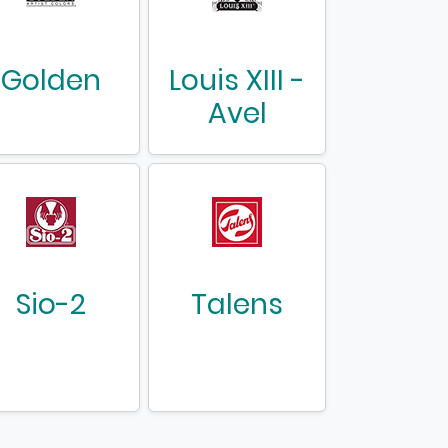
Golden
Louis XIII -
Avel
Sio-2
Talens