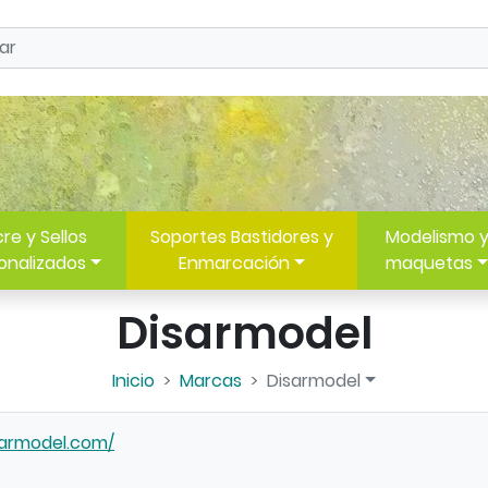
re y Sellos
Soportes Bastidores y
Modelismo 
onalizados
Enmarcación
maquetas
Disarmodel
Inicio
Marcas
Disarmodel
sarmodel.com/