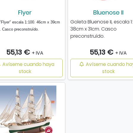
Flyer
Bluenose II
Goleta Bluenose II, escala 1:
"Flyer" escala 1:100. 46cm x 39cm
38cm x 31cm. Casco
 Casco preconstruído.
preconstruído.
55,13 €
55,13 €
+ IVA
+ IVA
Avíseme cuando haya
Avíseme cuando ha
stock
stock