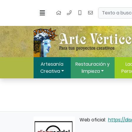
Ir al contenido principal de la página
Buscar
Menú
Inicio
Artesanía
Restauración y
Lac
Creativa
limpieza
Pers
Web oficial:
https://di