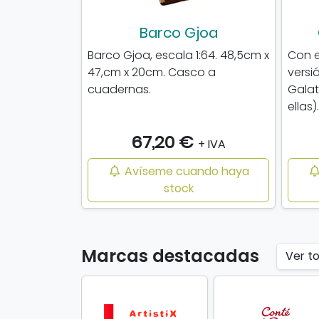
Barco Gjoa
Barco Gjoa, escala 1:64. 48,5cm x
Con e
47,cm x 20cm. Casco a
versi
cuadernas.
Galat
ellas).
67,20 €
+ IVA
Avíseme cuando haya
stock
Marcas destacadas
Ver t