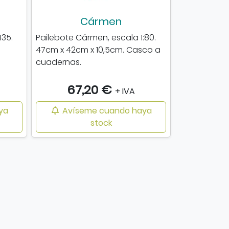
Cármen
135.
Pailebote Cármen, escala 1:80.
47cm x 42cm x 10,5cm. Casco a
cuadernas.
67,20 €
+ IVA
ya
Avíseme cuando haya
stock