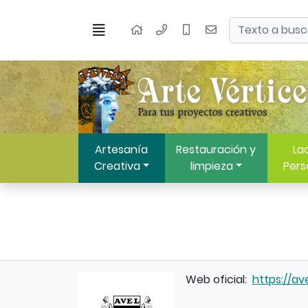
Ir al contenido principal de la página
Buscar
Menú
Inicio
Artesanía
Restauración y
Lac
Creativa
limpieza
Pers
Web oficial:
https://ave