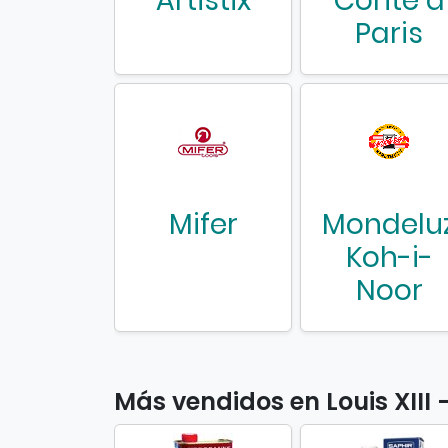
Artistix
Conté à
Paris
Mifer
Mondelu
Koh-i-
Noor
Más vendidos en Louis XIII 