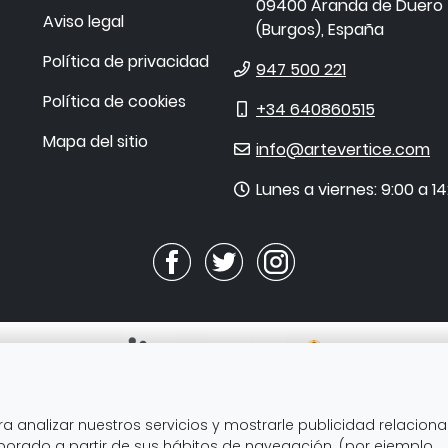
09400
Aranda de Duero
Aviso legal
(
Burgos
),
España
Política de privacidad
Teléfono
947 500 221
Política de cookies
Móvil
+34 640860515
Mapa del sitio
E-
info@artevertice.com
mail
Horario
Lunes a viernes: 9:00 a 14
de
atención
ra analizar nuestros servicios y mostrarle publicidad relacion
CE SL ha recibido servicios de apoyo a la digitalización 
aborado a partir de sus hábitos de navegación. (por ejemplo,