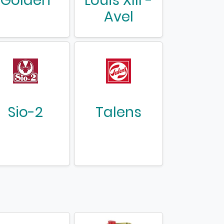
Golden
Louis XIII -
Avel
Sio-2
Talens