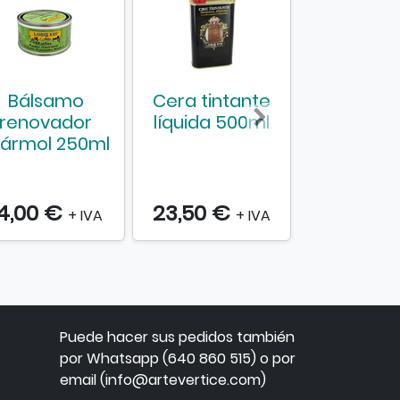
Bálsamo
Cera tintante
Tinte
renovador
líquida 500ml
ebanist
ármol 250ml
Louis XIII
4,00 €
23,50 €
13,35 €
+ IVA
+ IVA
Puede hacer sus pedidos también
por Whatsapp (640 860 515) o por
email (info@artevertice.com)