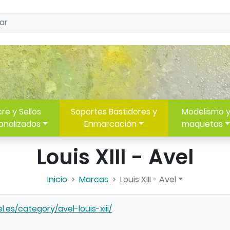
re y Sellos
Soportes Bastidores y
Modelismo 
onalizados
Enmarcación
maquetas
Louis XIII - Avel
Inicio
Marcas
Louis XIII - Avel
l.es/category/avel-louis-xiii/