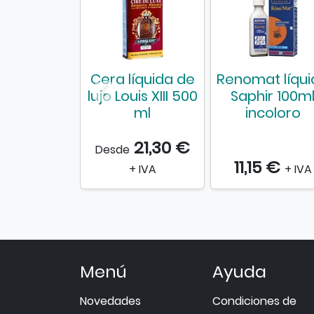
Cera líquida de
Renomat líqui
lujo Louis XIII 500
Saphir 100m
ml
incoloro
21,30 €
Desde
11,15 €
+ IVA
+ IVA
Menú
Ayuda
Novedades
Condiciones de