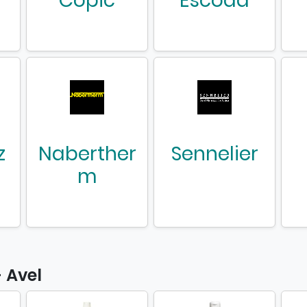
Copic
Escoda
z
Naberther
Sennelier
m
- Avel