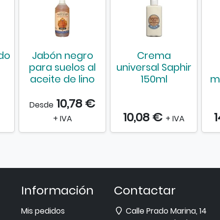
do
Jabón negro
Crema
l
para suelos al
universal Saphir
aceite de lino
150ml
m
10,78 €
Desde
10,08 €
1
+ IVA
+ IVA
Información
Contactar
Dirección
Mis pedidos
Calle Prado Marina, 14