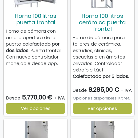
Horno 100 litros
Horno 100 litros
puerta frontal
cerámica puerta
frontal
Horno de cámara con
amplia apertura de la
Horno de cámara para
puerta
calefactado por
talleres de cerámica,
dos lados
. Puerta frontal.
estudios, clínicas,
Con nuevo controlador
escuelas o en ámbitos
manejable desde app.
privados. Controlador
extraíble táctil.
Calefactado por 5 lados.
8.285,00 €
Desde
+ IVA
5.770,00 €
Desde
+ IVA
Opciones disponibles: Kit refractario para horno de 100l, Soporte de altura especial, Soporte con ruedas para horno, Horno 100 litros - 5 puntos calefactados
Ver opciones
Ver opciones