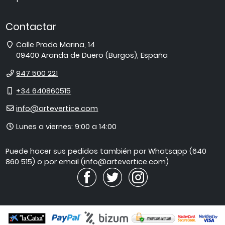
Contactar
Dirección
Calle Prado Marina, 14
09400
Aranda de Duero
(
Burgos
),
España
Teléfono
947 500 221
Móvil
+34 640860515
E-
info@artevertice.com
mail
Horario
Lunes a viernes: 9:00 a 14:00
de
atención
Puede hacer sus pedidos también por Whatsapp (640
860 515) o por email (info@artevertice.com)