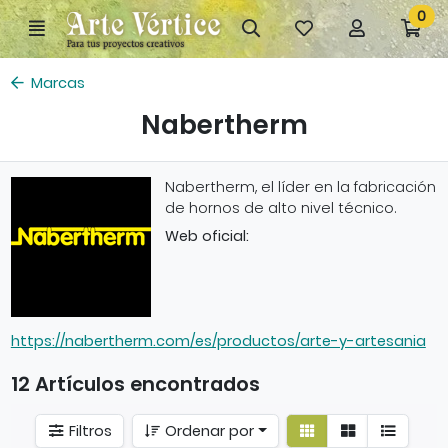
Ir al contenido principal de la página
0
Menú
Búsqueda
Mis
Mi
Ir
artículos
cuenta
a
favoritos
mi
Marcas
co
Nabertherm
Nabertherm, el líder en la fabricación
de hornos de alto nivel técnico.
Web oficial:
https://nabertherm.com/es/productos/arte-y-artesania
12 Artículos encontrados
Ver
Ver
Filtros
Ordenar por