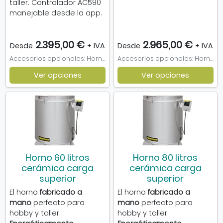
taller. Controlador AC590
manejable desde la app.
2.395,00 €
2.965,00 €
Desde
+ IVA
Desde
+ IVA
Accesorios opcionales: Horno Nabertherm 16 litros, Kit Refractario horno 16 litros
Accesorios opcionales: Horno Nabertherm 45 litros, Kit refractario 45 litros
Ver opciones
Ver opciones
Horno 60 litros
Horno 80 litros
cerámica carga
cerámica carga
superior
superior
El horno
fabricado a
El horno
fabricado a
mano
perfecto para
mano
perfecto para
hobby y taller.
hobby y taller.