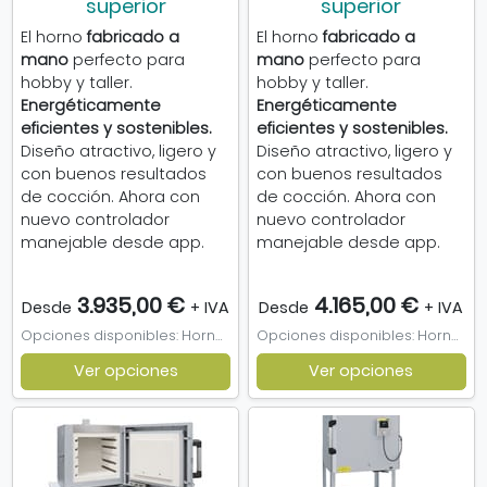
superior
superior
El horno
fabricado a
El horno
fabricado a
mano
perfecto para
mano
perfecto para
hobby y taller.
hobby y taller.
Energéticamente
Energéticamente
eficientes y sostenibles.
eficientes y sostenibles.
Diseño atractivo, ligero y
Diseño atractivo, ligero y
con buenos resultados
con buenos resultados
de cocción. Ahora con
de cocción. Ahora con
nuevo controlador
nuevo controlador
manejable desde app.
manejable desde app.
3.935,00 €
4.165,00 €
Desde
+ IVA
Desde
+ IVA
Opciones disponibles: Horno Nabertherm 100l, Kit Refractario Horno 100l
Opciones disponibles: Horno Nabertherm 130l, Kit Refractario Horno 130l
Ver opciones
Ver opciones