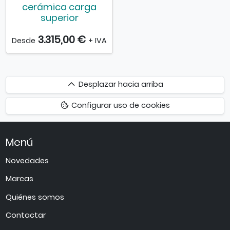
cerámica carga
superior
3.315,00 €
Desde
+ IVA
Desplazar
Desplazar hacia arriba
hacia
Configurar uso de cookies
arriba
Menú
Novedades
Marcas
Quiénes somos
Contactar