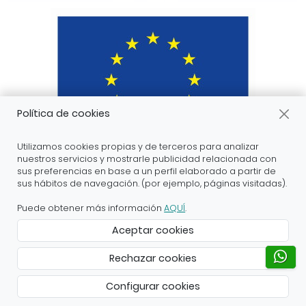
Política de cookies
Utilizamos cookies propias y de terceros para analizar
nuestros servicios y mostrarle publicidad relacionada con
sus preferencias en base a un perfil elaborado a partir de
sus hábitos de navegación. (por ejemplo, páginas visitadas).
ARANDA ARTE-VÉRTICE SL ha recibido servicios de
apoyo a la digitalización financiados por el proyecto
Puede obtener más información
AQUÍ
.
DIHnamic a través del programa de investigación e
Aceptar cookies
innovación “Horizonte 2020” de la Unión Europea en
virtud del acuerdo de subvención nº 824186.
Rechazar cookies
Creado con Atnova Shop
Configurar cookies