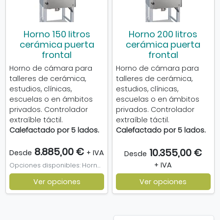
Horno 150 litros
Horno 200 litros
cerámica puerta
cerámica puerta
frontal
frontal
Horno de cámara para
Horno de cámara para
talleres de cerámica,
talleres de cerámica,
estudios, clínicas,
estudios, clínicas,
escuelas o en ámbitos
escuelas o en ámbitos
privados. Controlador
privados. Controlador
extraíble táctil.
extraíble táctil.
Calefactado por 5 lados.
Calefactado por 5 lados.
8.885,00 €
10.355,00 €
Desde
+ IVA
Desde
+ IVA
Opciones disponibles: Horno Nabertherm 150 litros, Kit Refractario Horno 150 litros, Soporte con ruedas para horno, Soporte de altura especial
Ver opciones
Ver opciones