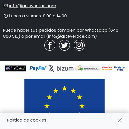
E-
info@artevertice.com
mail
Horario
Lunes a viernes: 9:00 a 14:00
de
atención
Puede hacer sus pedidos también por Whatsapp (640
860 515) o por email (info@artevertice.com)
Política de cookies