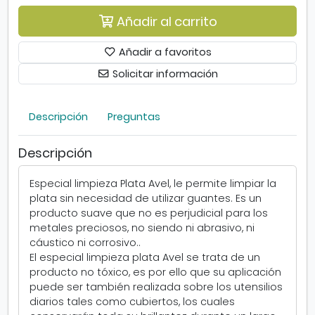
o
Añadir al carrito
r
e
s
Añadir a favoritos
p
Solicitar información
e
c
i
Descripción
Preguntas
a
l
Descripción
p
l
a
Especial limpieza Plata Avel, le permite limpiar la
t
plata sin necesidad de utilizar guantes. Es un
a
producto suave que no es perjudicial para los
2
metales preciosos, no siendo ni abrasivo, ni
5
cáustico ni corrosivo..
0
El especial limpieza plata Avel se trata de un
m
producto no tóxico, es por ello que su aplicación
l
puede ser también realizada sobre los utensilios
diarios tales como cubiertos, los cuales