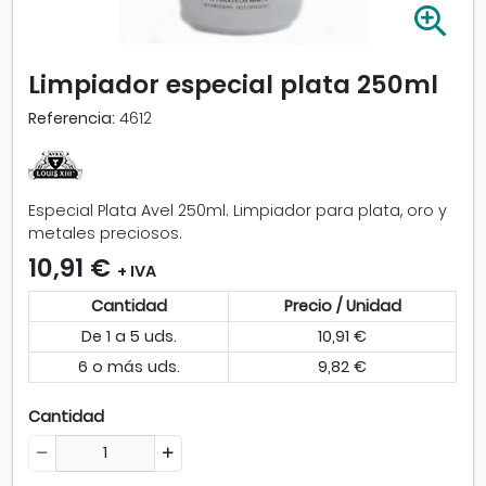
A
m
p
Limpiador especial plata 250ml
l
i
Referencia:
4612
a
r
i
m
Especial Plata Avel 250ml. Limpiador para plata, oro y
a
metales preciosos.
g
10,91 €
e
+ IVA
n
Cantidad
Precio / Unidad
-
L
De 1 a 5 uds.
10,91 €
i
6 o más uds.
9,82 €
m
p
Cantidad
i
a
d