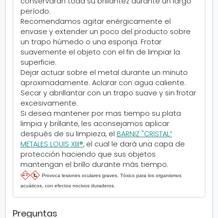
conservarán toda su brillantez durante un largo
período.
Recomendamos agitar enérgicamente el
envase y extender un poco del producto sobre
un trapo húmedo o una esponja. Frotar
suavemente el objeto con el fin de limpiar la
superficie.
Dejar actuar sobre el metal durante un minuto
aproximadamente. Aclarar con agua caliente.
Secar y abrillantar con un trapo suave y sin frotar
excesivamente.
Si desea mantener por mas tiempo su plata
limpia y brillante, les aconsejamos aplicar
después de su limpieza, el
BARNIZ "CRISTAL”
METALES LOUIS XIII®
, el cual le dará una capa de
protección haciendo que sus objetos
mantengan el brillo durante más tiempo.
Provoca lesiones oculares graves. Tóxico para los organismos
acuáticos, con efectos nocivos duraderos.
Preguntas