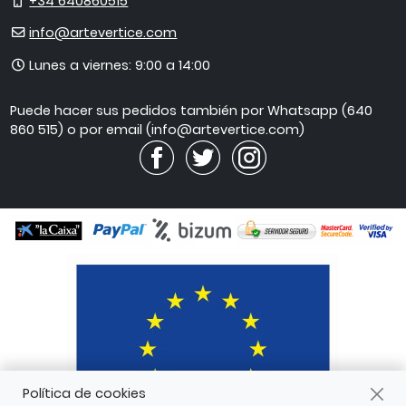
Móvil
+34 640860515
E-
info@artevertice.com
mail
Horario
Lunes a viernes: 9:00 a 14:00
de
atención
Puede hacer sus pedidos también por Whatsapp (640
860 515) o por email (info@artevertice.com)
Política de cookies