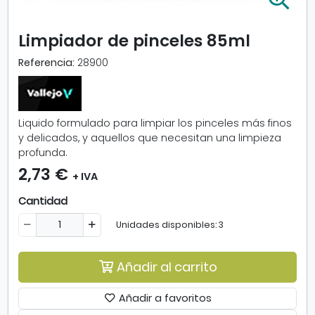
m
p
Limpiador de pinceles 85ml
l
i
Referencia:
28900
a
r
i
m
Liquido formulado para limpiar los pinceles más finos
a
y delicados, y aquellos que necesitan una limpieza
g
profunda.
e
2,73 €
n
+ IVA
-
Cantidad
L
i
Unidades disponibles: 3
m
p
i
Añadir al carrito
a
d
Añadir a favoritos
o