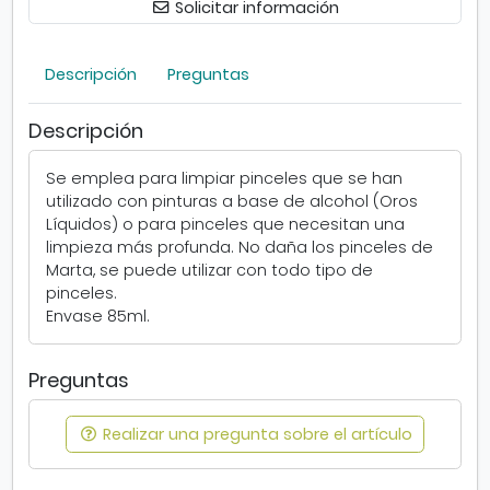
Solicitar información
r
d
e
Descripción
Preguntas
p
i
n
Descripción
c
e
Se emplea para limpiar pinceles que se han
l
utilizado con pinturas a base de alcohol (Oros
e
Líquidos) o para pinceles que necesitan una
s
limpieza más profunda. No daña los pinceles de
8
Marta, se puede utilizar con todo tipo de
5
pinceles.
m
Envase 85ml.
l
Preguntas
Realizar una pregunta sobre el artículo