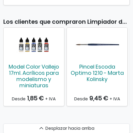
Los clientes que compraron Limpiador de pinceles 85ml también compraron
Model Color Vallejo
Pincel Escoda
17ml. Acrílicos para
Optimo 1210 - Marta
modelismo y
Kolinsky
miniaturas
1,85 €
9,45 €
Desde
+ IVA
Desde
+ IVA
Desplazar
Desplazar hacia arriba