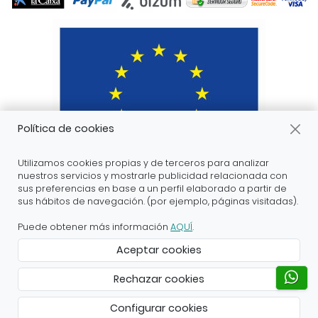
Política de cookies
Utilizamos cookies propias y de terceros para analizar
nuestros servicios y mostrarle publicidad relacionada con
sus preferencias en base a un perfil elaborado a partir de
sus hábitos de navegación. (por ejemplo, páginas visitadas).
ARANDA ARTE-VÉRTICE SL ha recibido servicios de
apoyo a la digitalización financiados por el proyecto
Puede obtener más información
AQUÍ
.
DIHnamic a través del programa de investigación e
Aceptar cookies
innovación “Horizonte 2020” de la Unión Europea en
virtud del acuerdo de subvención nº 824186.
Rechazar cookies
Creado con Atnova Shop
Configurar cookies
24,80 €
Añadir al carrito