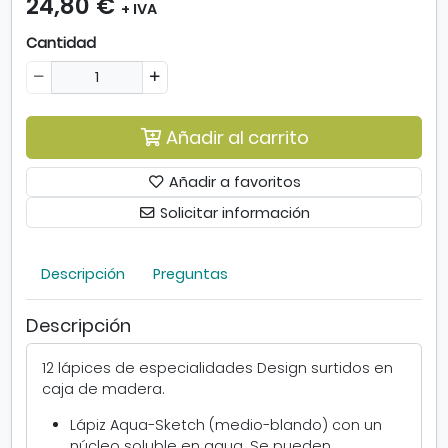
24,80 €
+ IVA
e
s
Cantidad
e
s
p
e
Añadir al carrito
c
i
a
Añadir a favoritos
l
Solicitar información
e
s
D
Descripción
Preguntas
e
s
Descripción
i
g
n
12 lápices de especialidades Design surtidos en
d
caja de madera.
e
Lápiz Aqua-Sketch (medio-blando) con un
B
núcleo soluble en agua. Se pueden