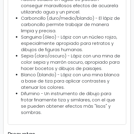
r
conseguir maravillosos efectos de acuarela
u
utilizando agua y un pincel.
y
Carboncillo (duro/medio/blando) - El lápiz de
n
carboncillo permite trabajar de manera
z
limpia y precisa.
e
Sanguina (óleo) - Lápiz con un núcleo rojizo,
e
especialmente apropiado para retratos y
l
dibujos de figuras humanas.
Sepia (claro/oscuro) - Lápiz con una mina de
color sepia y marrón oscuro, apropiado para
hacer bocetos y dibujos de paisajes.
Blanco (blando) - Lápiz con una mina blanca
a base de tiza para aplicar contrastes y
atenuar los colores.
Difumino - Un instrumento de dibujo para
frotar finamente tiza y similares, con el que
se pueden obtener efectos más "lisos" y
sombras.