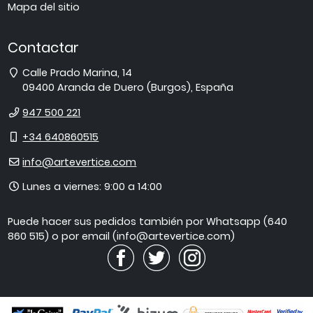
Mapa del sitio
Contactar
Dirección
Calle Prado Marina, 14
09400
Aranda de Duero
(
Burgos
),
España
Teléfono
947 500 221
Móvil
+34 640860515
E-
info@artevertice.com
mail
Horario
Lunes a viernes: 9:00 a 14:00
de
atención
Puede hacer sus pedidos también por Whatsapp (640
860 515) o por email (info@artevertice.com)