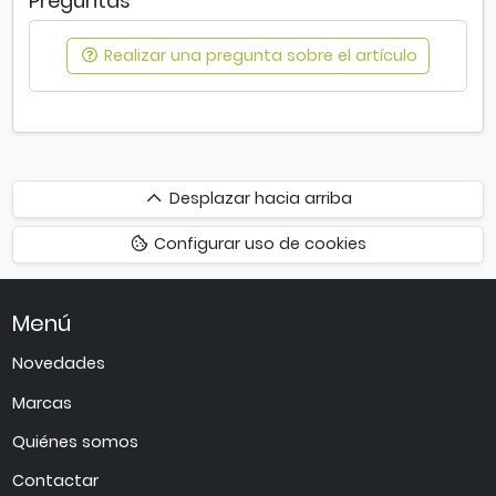
Preguntas
Realizar una pregunta sobre el artículo
Desplazar
Desplazar hacia arriba
hacia
Configurar uso de cookies
arriba
Menú
Novedades
Marcas
Quiénes somos
Contactar