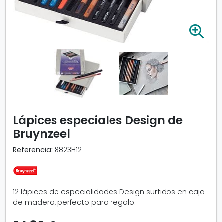
A
m
p
l
i
a
r
i
m
Lápices especiales Design de
a
Bruynzeel
g
e
Referencia:
8823H12
n
-
L
á
12 lápices de especialidades Design surtidos en caja
p
de madera, perfecto para regalo.
i
c