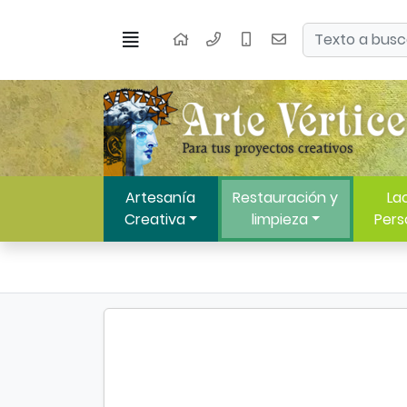
Ir al contenido principal de la página
Buscar
Menú
Inicio
Artesanía
Restauración y
Lac
Creativa
limpieza
Pers