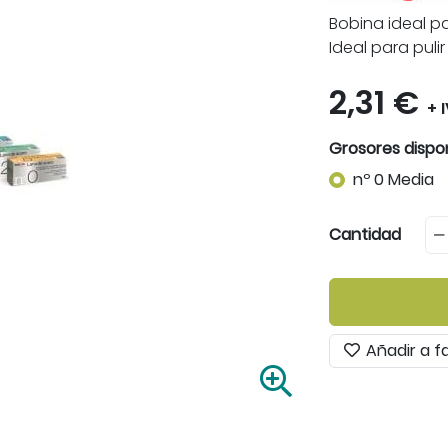
Bobina ideal p
Ideal para pulir
2,31 €
+ 
Grosores dispo
nº 0 Media
Cantidad
Añadir a f
A
m
p
l