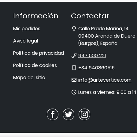
Información
Contactar
Dirección
Mis pedidos
Calle Prado Marina, 14
09400
Aranda de Duero
Aviso legal
(
Burgos
),
España
Política de privacidad
Teléfono
947 500 221
Política de cookies
Móvil
+34 640860515
Mapa del sitio
E-
info@artevertice.com
mail
Horario
Lunes a viernes: 9:00 a 14
de
atención