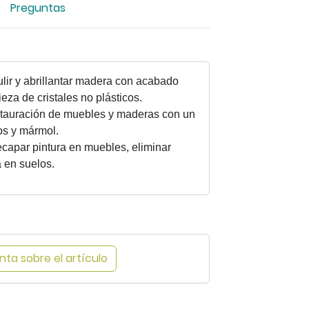
Preguntas
i
a
r
i
m
ulir y abrillantar madera con acabado
a
eza de cristales no plásticos.
g
estauración de muebles y maderas con un
e
os y mármol.
n
ecapar pintura en muebles, eliminar
-
 en suelos.
L
a
n
a
d
ta sobre el artículo
e
a
c