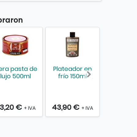
praron
era pasta de
Plateador en
Juego
lujo 500ml
frío 150ml
espátu
3,20 €
43,90 €
6,29 €
+ IVA
+ IVA