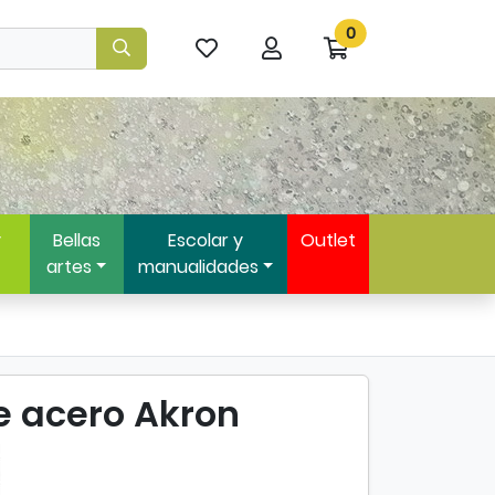
0
Mis
Mi
Ir
artículos
cuenta
a
favoritos
mi
compra
y
Bellas
Escolar y
Outlet
artes
manualidades
e acero Akron