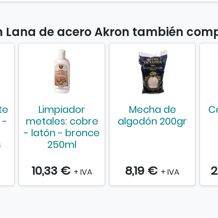
e
r
o
on Lana de acero Akron también com
A
k
r
o
n
te
Limpiador
Mecha de
C
 -
metales: cobre
algodón 200gr
- latón - bronce
s
250ml
10,33 €
8,19 €
2
A
+ IVA
+ IVA