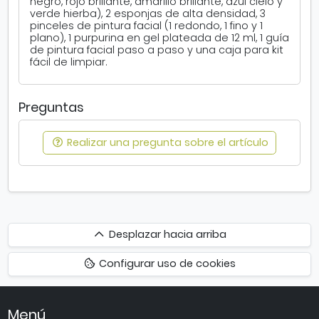
negro, rojo brillante, amarillo brillante, azul cielo y
verde hierba), 2 esponjas de alta densidad, 3
pinceles de pintura facial (1 redondo, 1 fino y 1
plano), 1 purpurina en gel plateada de 12 ml, 1 guía
de pintura facial paso a paso y una caja para kit
fácil de limpiar.
Preguntas
Realizar una pregunta sobre el artículo
Desplazar
Desplazar hacia arriba
hacia
Configurar uso de cookies
arriba
Menú