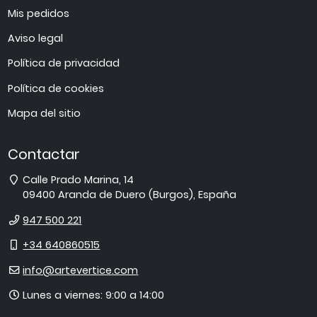
Mis pedidos
Aviso legal
Política de privacidad
Política de cookies
Mapa del sitio
Contactar
Dirección
Calle Prado Marina, 14
09400
Aranda de Duero
(
Burgos
),
España
Teléfono
947 500 221
Móvil
+34 640860515
E-
info@artevertice.com
mail
Horario
Lunes a viernes: 9:00 a 14:00
de