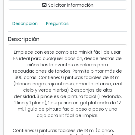
a
Solicitar información
c
i
a
Descripción
Preguntas
l
Descripción
Empiece con este completo minikit fácil de usar.
Es ideal para cualquier ocasión, desde fiestas de
niños hasta eventos escolares para
recaudaciones de fondos. Permite pintar más de
300 caras. Contiene: 6 pinturas faciales de 18 ml
(blanco, negro, rojo intenso, amarillo intenso, azul
cielo y verde hierba), 2 esponjas de alta
densidad, 3 pinceles de pintura facial (1 redondo,
1 fino y 1 plano), 1 purpurina en gel plateada de 12
ml, 1 guía de pintura facial paso a paso y una
caja para kit fácil de limpiar.
Contiene: 6 pinturas faciales de 18 ml (blanco,