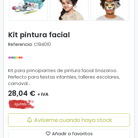
i
a
r
i
m
Kit pintura facial
a
g
Referencia:
C194010
e
n
-
K
Kit para principiantes de pintura facial Snazaroo.
i
Perfecto para fiestas infantiles, talleres escolares,
t
carnaval...
p
28,04 €
+ IVA
i
n
t
u
Avíseme cuando haya stock
r
a
f
Añadir a favoritos