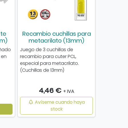
rte
Recambio cuchillas para
mm)
metacrilato (13mm)
eñado
Juego de 3 cuchillas de
s en
recambio para cuter PCL,
especial para metacrilato.
(Cuchillas de 13mm)
4,46 €
+ IVA
Avíseme cuando haya
stock