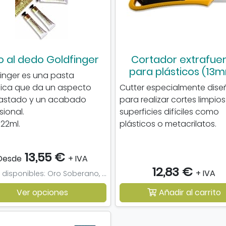
o al dedo Goldfinger
Cortador extrafue
para plásticos (13
inger es una pasta
ica que da un aspecto
Cutter especialmente dis
astado y un acabado
para realizar cortes limpio
sional.
superficies difíciles como
22ml.
plásticos o metacrilatos.
13,55 €
Desde
+ IVA
12,83 €
+ IVA
Tonos disponibles: Oro Soberano, Oro Antiguo, Plata, Oro Griego, Cobre
Ver opciones
Añadir al carrito