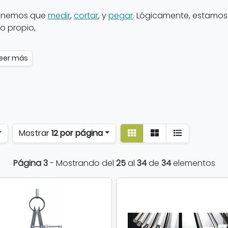
enemos que
medir
,
cortar
, y
pegar
. Lógicamente, estamos
o propio,
eer más
Ver
Ver
Mostrar
12 por página
detalle
listado
Página 3
- Mostrando del
25
al
34
de
34
elementos