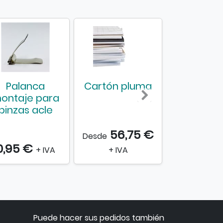
Palanca
Cartón pluma
Colgado
ontaje para
metáli
pinzas acle
56,75 €
Desde
0,95 €
0,25 €
+ IVA
+ IVA
Puede hacer sus pedidos también