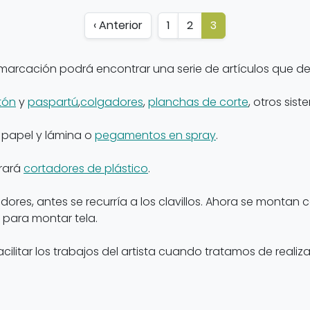
‹ Anterior
1
2
3
marcación podrá encontrar una serie de artículos que de
tón
y
paspartú
,
colgadores
,
planchas de corte
, otros sis
 papel y lámina o
pegamentos en spray
.
trará
cortadores de plástico
.
tidores, antes se recurría a los clavillos. Ahora se monta
para montar tela.
ilitar los trabajos del artista cuando tratamos de reali