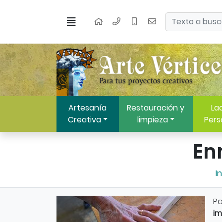
Ir al contenido principal de la página
Buscar
Menú
Inicio
Artesanía
Restauración y
Lac
Creativa
limpieza
Pers
En
In
Pa
im