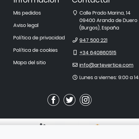
Dirección
Mis pedidos
Calle Prado Marina, 14
09400
Aranda de Duero
Aviso legal
(
Burgos
),
España
Política de privacidad
Teléfono
947 500 221
Política de cookies
Móvil
+34 640860515
Mapa del sitio
E-
info@artevertice.com
mail
Horario
Lunes a viernes: 9:00 a 14
de
atención