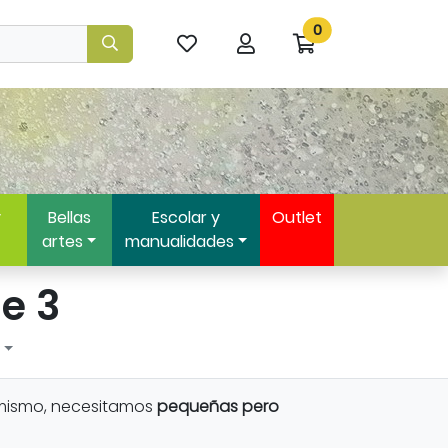
0
Mis
Mi
Ir
artículos
cuenta
a
favoritos
mi
compra
y
Bellas
Escolar y
Outlet
artes
manualidades
e 3
 mismo, necesitamos
pequeñas pero