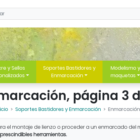
re y Sellos
Soportes Bastidores y
Modelismo 
onalizados
Enmarcación
maquetas
marcación, página 3 d
icio
Soportes Bastidores y Enmarcación
Enmarcación
ra el montaje de lienzo o proceder a un enmarcado del
prescindibles herramientas.