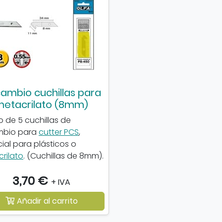
ambio cuchillas para
metacrilato (8mm)
 de 5 cuchillas de
mbio para
cutter PCS
,
ial para plásticos o
rilato
. (Cuchillas de 8mm).
3,70 €
+ IVA
Añadir al carrito