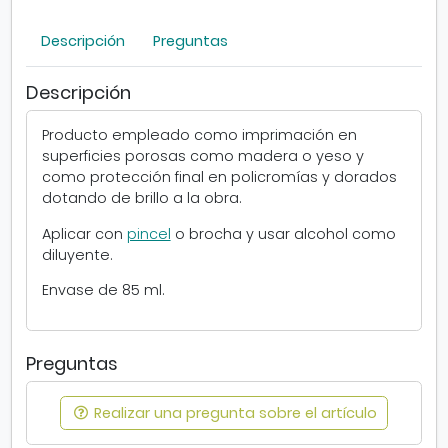
L
a
Descripción
Preguntas
c
a
8
Descripción
5
m
Producto empleado como imprimación en
l
superficies porosas como madera o yeso y
como protección final en policromías y dorados
dotando de brillo a la obra.
Aplicar con
pincel
o brocha y usar alcohol como
diluyente.
Envase de 85 ml.
Preguntas
Realizar una pregunta sobre el artículo