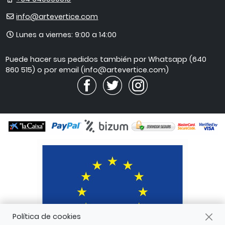
E-
info@artevertice.com
mail
Horario
Lunes a viernes: 9:00 a 14:00
de
atención
Puede hacer sus pedidos también por Whatsapp (640
860 515) o por email (info@artevertice.com)
Política de cookies