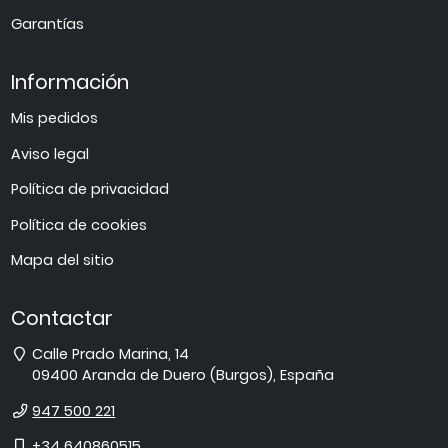
Garantías
Información
Mis pedidos
Aviso legal
Política de privacidad
Política de cookies
Mapa del sitio
Contactar
Dirección
Calle Prado Marina, 14
09400
Aranda de Duero
(
Burgos
),
España
Teléfono
947 500 221
Móvil
+34 640860515