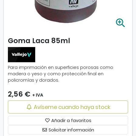
A
m
p
Goma Laca 85ml
l
i
a
r
i
Para imprimación en superficies porosas como
m
madera o yeso y como protección final en
a
policromías y dorados.
g
e
2,56 €
+ IVA
n
-
Avíseme cuando haya stock
G
o
Añadir a favoritos
m
Solicitar información
a