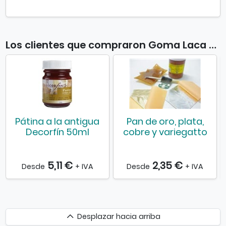
Los clientes que compraron Goma Laca 85ml también compraron
Pátina a la antigua
Pan de oro, plata,
Decorfín 50ml
cobre y variegatto
5,11 €
2,35 €
Desde
+ IVA
Desde
+ IVA
Desplazar
Desplazar hacia arriba