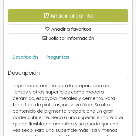
s
d
i
Añadir al carrito
s
p
Añadir a favoritos
o
Solicitar información
n
i
b
Descripción
Preguntas
l
e
s
Descripción
.
S
Imprimador acrílico para la preparación de
e
lienzos y otras superficies como madera,
a
cerámica, escayola, metales y cemento. Para
b
todo tipo de pinturas, inclusive óleo. Su alto
r
contenido de pigmento proporciona un gran
e
poder cubriente. Seca a una superficie mate que
e
queda flexible, no amarillea y se puede lijar una
n
vez seco. Para una superficie más lisa y menos
v