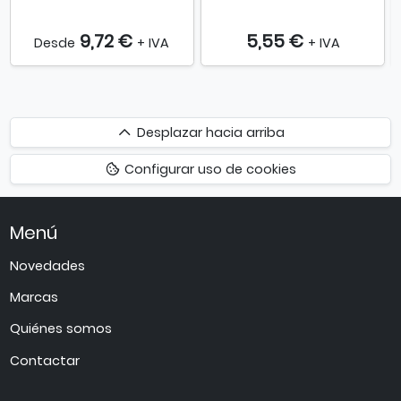
9,72 €
5,55 €
Desde
+ IVA
+ IVA
Desplazar
Desplazar hacia arriba
hacia
Configurar uso de cookies
arriba
Menú
Novedades
Marcas
Quiénes somos
Contactar