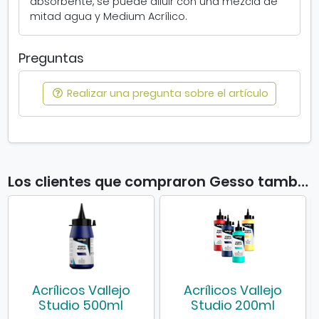
absorbente, se puede diluir con una mezcla de
e
mitad agua y Medium Acrílico.
n
t
a
Preguntas
n
a
Realizar una pregunta sobre el artículo
n
u
e
v
a
Los clientes que compraron Gesso también compraron
Acrílicos Vallejo
Acrílicos Vallejo
Studio 500ml
Studio 200ml