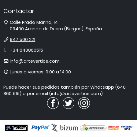
Contactar
Dirección
Calle Prado Marina, 14
09400
Aranda de Duero
(
Burgos
),
España
Teléfono
947 500 221
Móvil
+34 640860515
E-
info@artevertice.com
mail
Horario
Lunes a viernes: 9:00 a 14:00
de
atención
Puede hacer sus pedidos también por Whatsapp (640
860 515) o por email (info@artevertice.com)