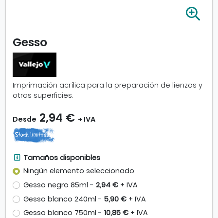
A
m
p
Gesso
l
i
a
r
i
Imprimación acrílica para la preparación de lienzos y
m
otras superficies.
a
g
2,94 €
Desde
+ IVA
e
n
-
G
T
Tamaños disponibles
e
a
Ningún elemento seleccionado
s
m
Gesso negro 85ml
-
2,94 €
+ IVA
s
a
o
ñ
Gesso blanco 240ml
-
5,90 €
+ IVA
o
Gesso blanco 750ml
-
10,85 €
+ IVA