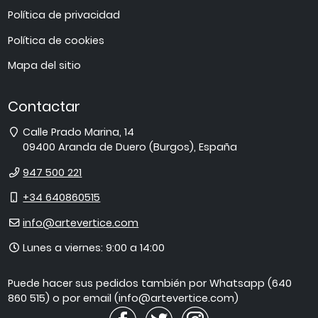
Política de privacidad
Política de cookies
Mapa del sitio
Contactar
Dirección
Calle Prado Marina, 14
09400
Aranda de Duero
(
Burgos
),
España
Teléfono
947 500 221
Móvil
+34 640860515
E-
info@artevertice.com
mail
Horario
Lunes a viernes: 9:00 a 14:00
de
atención
Puede hacer sus pedidos también por Whatsapp (640
860 515) o por email (info@artevertice.com)