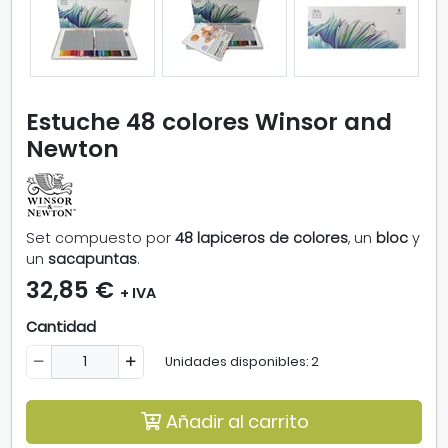
l
i
a
r
i
m
Estuche 48 colores Winsor and
a
Newton
g
e
n
-
E
Set compuesto por
48 lapiceros de colores
, un
bloc
y
s
un
sacapuntas
.
t
32,85 €
+ IVA
u
c
Cantidad
h
e
Unidades disponibles: 2
4
8
Añadir al carrito
c
o