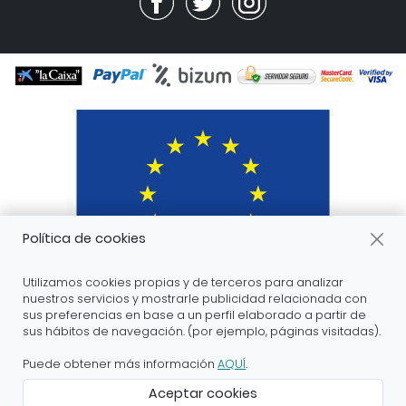
Política de cookies
Utilizamos cookies propias y de terceros para analizar
nuestros servicios y mostrarle publicidad relacionada con
sus preferencias en base a un perfil elaborado a partir de
sus hábitos de navegación. (por ejemplo, páginas visitadas).
ARANDA ARTE-VÉRTICE SL ha recibido servicios de
apoyo a la digitalización financiados por el proyecto
Puede obtener más información
AQUÍ
.
DIHnamic a través del programa de investigación e
Aceptar cookies
innovación “Horizonte 2020” de la Unión Europea en