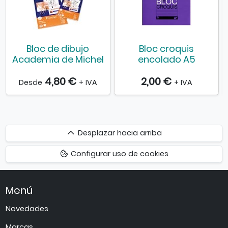
Bloc de dibujo
Bloc croquis
Academia de Michel
encolado A5
4,80 €
2,00 €
Desde
+ IVA
+ IVA
Desplazar
Desplazar hacia arriba
hacia
Configurar uso de cookies
arriba
Menú
Novedades
Marcas