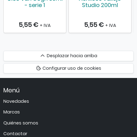
- serie 1
Studio 200ml
5,55 €
5,55 €
+ IVA
+ IVA
Desplazar
Desplazar hacia arriba
hacia
Configurar uso de cookies
arriba
Menú
Novedades
Marcas
Quiénes somos
Contactar