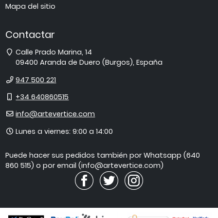
Mapa del sitio
Contactar
Dirección
Calle Prado Marina, 14
09400
Aranda de Duero
(
Burgos
),
España
Teléfono
947 500 221
Móvil
+34 640860515
E-
info@artevertice.com
mail
Horario
Lunes a viernes: 9:00 a 14:00
de
atención
Puede hacer sus pedidos también por Whatsapp (640
860 515) o por email (info@artevertice.com)