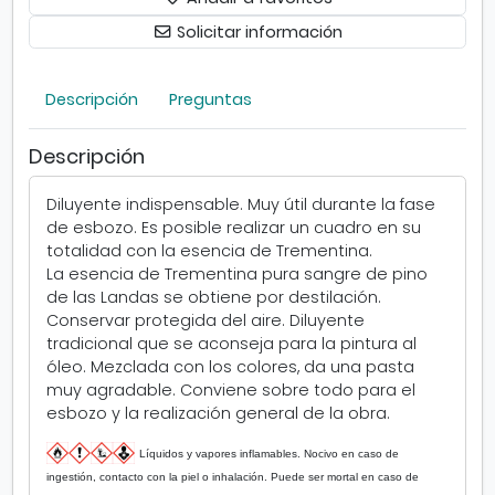
e
p
t
Solicitar información
o
r
n
e
i
Descripción
Preguntas
m
b
e
l
n
Descripción
e
t
s
i
.
Diluyente indispensable. Muy útil durante la fase
n
S
de esbozo. Es posible realizar un cuadro en su
a
e
totalidad con la esencia de Trementina.
S
a
La esencia de Trementina pura sangre de pino
e
b
de las Landas se obtiene por destilación.
n
r
Conservar protegida del aire. Diluyente
n
e
tradicional que se aconseja para la pintura al
e
e
óleo. Mezclada con los colores, da una pasta
l
n
muy agradable. Conviene sobre todo para el
i
v
esbozo y la realización general de la obra.
e
e
r
n
Líquidos y vapores inflamables. Nocivo en caso de
t
ingestión, contacto con la piel o inhalación. Puede ser mortal en caso de