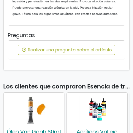
a
ingestión y penetración en las vías respiratorias. Provoca irritación cutánea.
n
Puede provocar una reacción alérgica en la piel. Provoca irritación ocular
a
grave. Tóxico para los organismos acuáticos, con efectos nocivos duraderos.
n
u
e
Preguntas
v
a
Realizar una pregunta sobre el artículo
Los clientes que compraron Esencia de trementina Sennelier también compraron
Óleo Van Gogh 60ml
Acrílicos Vallejo