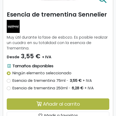
m
p
Esencia de trementina Sennelier
l
i
a
r
i
Muy útil durante la fase de esbozo. Es posible realizar
m
un cuadro en su totalidad con la esencia de
a
Trementina.
g
3,55 €
Desde
+ IVA
e
n
T
Tamaños disponibles
-
a
Ningún elemento seleccionado
E
m
s
Esencia de trementina 75ml
-
3,55 €
+ IVA
a
e
ñ
Esencia de trementina 250ml
-
6,28 €
+ IVA
n
o
c
s
i
Añadir al carrito
d
a
i
d
s
Añadir a favoritos