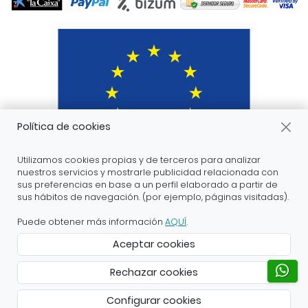
Política de cookies
Utilizamos cookies propias y de terceros para analizar
nuestros servicios y mostrarle publicidad relacionada con
sus preferencias en base a un perfil elaborado a partir de
sus hábitos de navegación. (por ejemplo, páginas visitadas).
ARANDA ARTE-VÉRTICE SL ha recibido servicios de
apoyo a la digitalización financiados por el proyecto
Puede obtener más información
AQUÍ
.
DIHnamic a través del programa de investigación e
Aceptar cookies
innovación “Horizonte 2020” de la Unión Europea en
virtud del acuerdo de subvención nº 824186.
Rechazar cookies
Creado con Atnova Shop
Configurar cookies