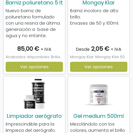
Barniz poliuretano 5 lt
Mongay Klar
Nuevo barniz de
Barniz incoloro de alto
poliuretano formulado
brillo.
con una resina de última
Envases de 50 y 100ml.
generación a base de
agua y no irritante.
85,00 €
2,05 €
+ IVA
Desde
+ IVA
Acabados disponibles: Brillante, Satinado
Mongay Klar: Mongay Klar 50ml, Mongay Klar 100ml
Ver opciones
Ver opciones
Limpiador aerógrafo
Gel medium 500ml
Imprescindible para la
Mezclándolo con los
limpieza del aerógrafo.
colores, aumenta el brillo