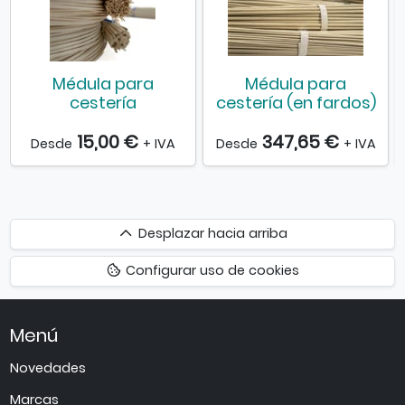
Médula para
Médula para
cestería
cestería (en fardos)
15,00 €
347,65 €
Desde
+ IVA
Desde
+ IVA
Desplazar
Desplazar hacia arriba
hacia
Configurar uso de cookies
arriba
Menú
Novedades
Marcas