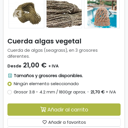
p
l
i
a
r
i
m
Cuerda algas vegetal
a
g
Cuerda de algas (seagrass), en 3 grosores
e
diferentes.
n
21,00 €
Desde
+ IVA
-
C
T
Tamaños y grosores disponibles.
u
a
Ningún elemento seleccionado
e
m
r
Grosor 3.8 - 4.2 mm / 1800gr aprox.
-
21,70 €
+ IVA
a
d
ñ
a
o
a
Añadir al carrito
s
l
y
g
Añadir a favoritos
g
a