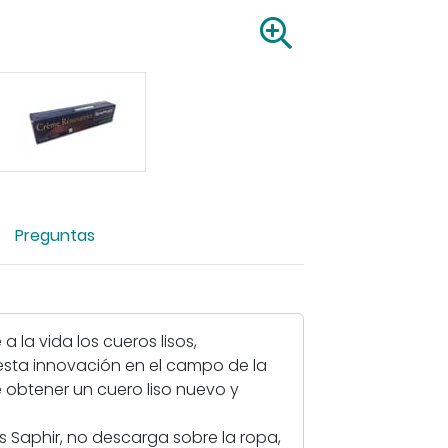
A
m
p
l
i
a
r
i
m
Preguntas
a
g
e
n
-
 la vida los cueros lisos,
C
 esta innovación en el campo de la
r
 obtener un cuero liso nuevo y
e
m
 Saphir, no descarga sobre la ropa,