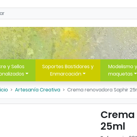
re y Sellos
Soportes Bastidores y
Modelismo 
onalizados
Enmarcación
maquetas
icio
Artesanía Creativa
Crema renovadora Saphir 25
Crema 
25ml