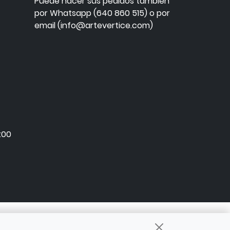
Puede hacer sus pedidos también
por Whatsapp (640 860 515) o por
email (info@artevertice.com)
:00