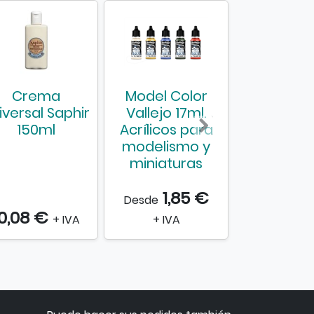
Crema
Model Color
Tinte p
iversal Saphir
Vallejo 17ml.
cuero - Ti
150ml
Acrílicos para
francesa 
modelismo y
miniaturas
1,85 €
Desde
0,08 €
35,60 €
+ IVA
+ IVA