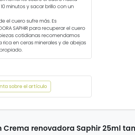
m
10 minutos y sacar brillo con un
l
de el cuero sufre más. Es
ORA SAPHIR para recuperar el cuero
impiezas cotidianas recomendamos
a rica en ceras minerales y de abejas
propiado.
ta sobre el artículo
on Crema renovadora Saphir 25ml t