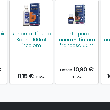
hir
Renomat líquido
Tinte para
Saphir 100ml
cuero - Tintura
un
incoloro
francesa 50ml
€
10,90 €
Desde
11,15 €
1
+ IVA
+ IVA