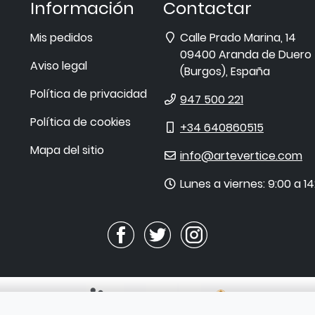
Información
Contactar
Dirección
Mis pedidos
Calle Prado Marina, 14
09400
Aranda de Duero
Aviso legal
(
Burgos
),
España
Política de privacidad
Teléfono
947 500 221
Política de cookies
Móvil
+34 640860515
Mapa del sitio
E-
info@artevertice.com
mail
Horario
Lunes a viernes: 9:00 a 14
de
atención