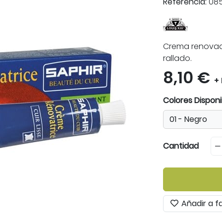
Referencia:
085
Crema renovado
rallado.
8,10 €
+ 
Colores Disponi
Cantidad
Añadir a f