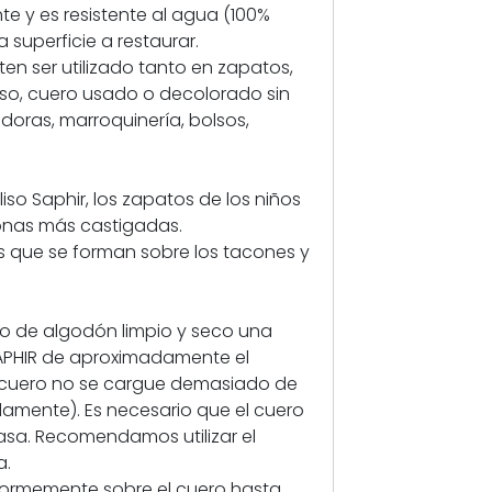
a
te y es resistente al agua (100%
r
superficie a restaurar.
e
en ser utilizado tanto en zapatos,
n
iso, cuero usado o decolorado sin
o
doras, marroquinería, bolsos,
v
a
d
so Saphir, los zapatos de los niños
o
onas más castigadas.
r
as que se forman sobre los tacones y
a
S
a
 de algodón limpio y seco una
p
PHIR de aproximadamente el
h
 cuero no se cargue demasiado de
i
amente). Es necesario que el cuero
r
asa. Recomendamos utilizar el
2
a.
5
formemente sobre el cuero hasta