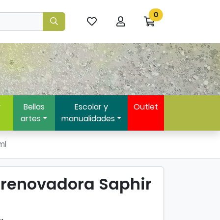
0
Mis
Mi
Ir
artículos
cuenta
a
favoritos
mi
compra
y
Bellas
Escolar y
Outlet
artes
manualidades
ml
renovadora Saphir