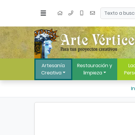
Ir al contenido principal de la página
Buscar
Menú
Inicio
Artesanía
Restauración y
Lac
Creativa
limpieza
Pers
In