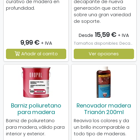
curativo de madera en
decapante de nueva
profundidad.
generación que actúa
sobre una gran variedad
de soporte.
15,59 €
Desde
+ IVA
9,99 €
+ IVA
Tamaños disponibles: Decapante Sinto 1l, Decapante Sinto 5l
Añadir al carrito
Ver opciones
Barniz poliuretano
Renovador madera
para madera
Trianón 200ml
Barniz de poliuretano
Reaviva los colores y da
para madera, válido para
un brillo incomparable a
interior y exterior.
todo tipo de maderas.