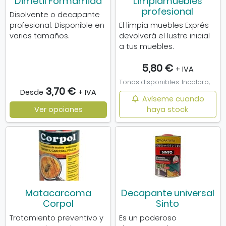
Dimetil Formamida
Limpiamuebles
profesional
Disolvente o decapante
profesional. Disponible en
El limpia muebles Exprés
varios tamaños.
devolverá el lustre inicial
a tus muebles.
5,80 €
+ IVA
Tonos disponibles: Incoloro, Sapelli
3,70 €
Desde
+ IVA
Avíseme cuando
Ver opciones
haya stock
Matacarcoma
Decapante universal
Corpol
Sinto
Tratamiento preventivo y
Es un poderoso