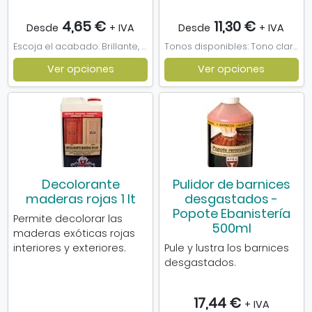
4,65 €
11,30 €
Desde
+ IVA
Desde
+ IVA
Escoja el acabado: Brillante, Satinado, Mate
Tonos disponibles: Tono claro
Ver opciones
Ver opciones
Decolorante
Pulidor de barnices
maderas rojas 1 lt
desgastados -
Popote Ebanistería
Permite decolorar las
500ml
maderas exóticas rojas
interiores y exteriores.
Pule y lustra los barnices
desgastados.
17,44 €
+ IVA