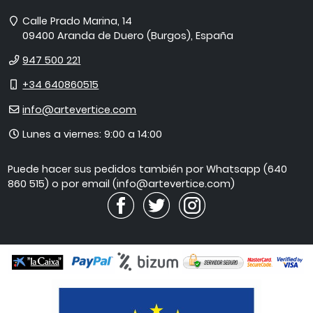
Dirección
Calle Prado Marina, 14
09400
Aranda de Duero
(
Burgos
),
España
Teléfono
947 500 221
Móvil
+34 640860515
E-
info@artevertice.com
mail
Horario
Lunes a viernes: 9:00 a 14:00
de
atención
Puede hacer sus pedidos también por Whatsapp (640
860 515) o por email (info@artevertice.com)