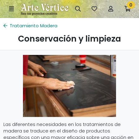
Ir al contenido principal de la página
0
Menú
Búsqueda
Mis
Mi
Ir
artículos
cuenta
a
favoritos
mi
Tratamiento Madera
co
Conservación y limpieza
Las diferentes necesidades en los tratamientos de
madera se traduce en el diseño de productos
específicos con una mayor eficacia sobre una acción en