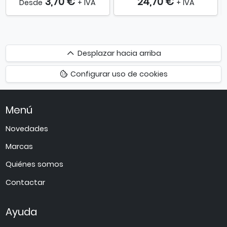
3,70 €
24,70 €
Desde
+ IVA
+ IVA
Desplazar
Desplazar hacia arriba
hacia
Configurar uso de cookies
arriba
Menú
Novedades
Marcas
Quiénes somos
Contactar
Ayuda