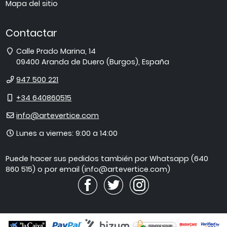
Mapa del sitio
Contactar
Dirección
Calle Prado Marina, 14
09400
Aranda de Duero
(
Burgos
),
España
Teléfono
947 500 221
Móvil
+34 640860515
E-
info@artevertice.com
mail
Horario
Lunes a viernes: 9:00 a 14:00
de
atención
Puede hacer sus pedidos también por Whatsapp (640
860 515) o por email (info@artevertice.com)