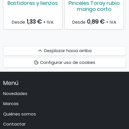
Bastidores y lienzos
Pinceles Toray rubio
mango corto
1,33 €
0,89 €
Desde
+ IVA
Desde
+ IVA
Desplazar
Desplazar hacia arriba
hacia
Configurar uso de cookies
arriba
Menú
Novedades
Marcas
Quiénes somos
Contactar