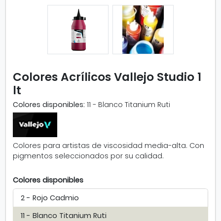
p
l
i
a
r
i
m
Colores Acrílicos Vallejo Studio 1
a
lt
g
e
Colores disponibles:
11 - Blanco Titanium Ruti
n
-
C
o
Colores para artistas de viscosidad media-alta. Con
l
pigmentos seleccionados por su calidad.
o
r
Colores disponibles
e
s
2 - Rojo Cadmio
A
c
11 - Blanco Titanium Ruti