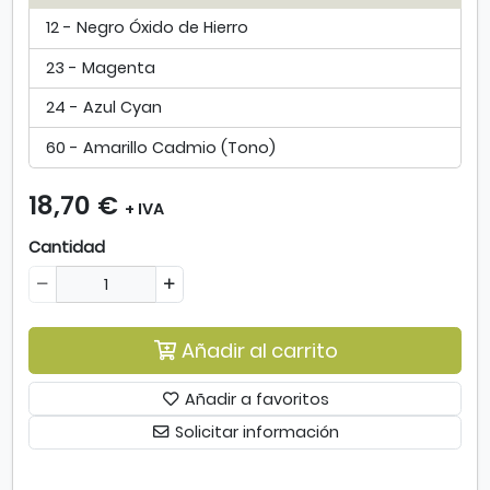
r
12 - Negro Óxido de Hierro
í
l
23 - Magenta
i
c
24 - Azul Cyan
o
s
60 - Amarillo Cadmio (Tono)
V
a
18,70 €
+ IVA
l
l
Cantidad
e
j
o
S
Añadir al carrito
t
u
d
Añadir a favoritos
i
Solicitar información
o
1
l