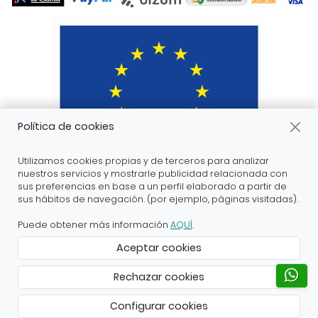
Política de cookies
Utilizamos cookies propias y de terceros para analizar
nuestros servicios y mostrarle publicidad relacionada con
sus preferencias en base a un perfil elaborado a partir de
sus hábitos de navegación. (por ejemplo, páginas visitadas).
ARANDA ARTE-VÉRTICE SL ha recibido servicios de
apoyo a la digitalización financiados por el proyecto
Puede obtener más información
AQUÍ
.
DIHnamic a través del programa de investigación e
Aceptar cookies
innovación “Horizonte 2020” de la Unión Europea en
virtud del acuerdo de subvención nº 824186.
Rechazar cookies
Creado con Atnova Shop
Configurar cookies
18,70 €
Añadir al carrito