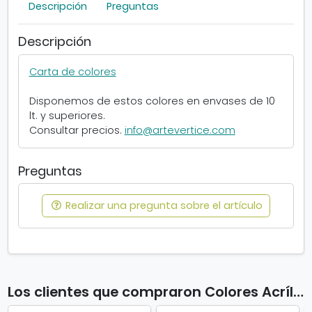
Descripción
Preguntas
t
Descripción
Carta de colores
Disponemos de estos colores en envases de 10
lt. y superiores.
Consultar precios.
info@artevertice.com
Preguntas
Realizar una pregunta sobre el artículo
Los clientes que compraron Colores Acrílicos Vallejo Studio 1 lt también compraron