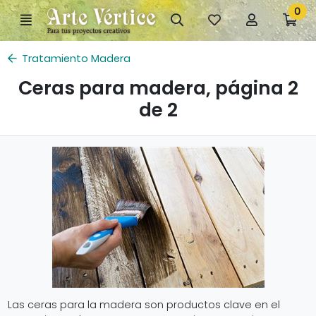
Ir al contenido principal de la página
0
Menú
Búsqueda
Mis
Mi
Ir
artículos
cuenta
a
favoritos
mi
Tratamiento Madera
co
Ceras para madera, página 2
de 2
Las ceras para la madera son productos clave en el