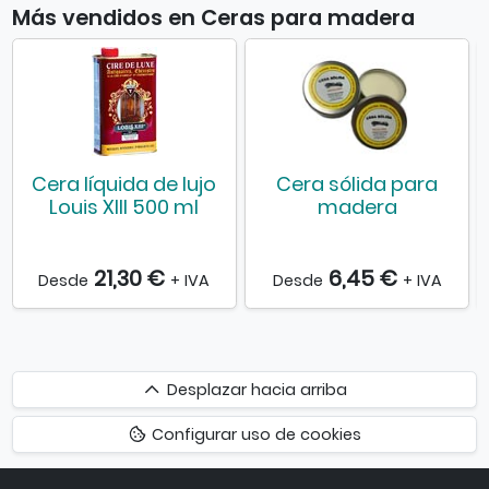
Más vendidos en Ceras para madera
Cera líquida de lujo
Cera sólida para
Louis XIII 500 ml
madera
21,30 €
6,45 €
Desde
+ IVA
Desde
+ IVA
Desplazar
Desplazar hacia arriba
hacia
Configurar uso de cookies
arriba