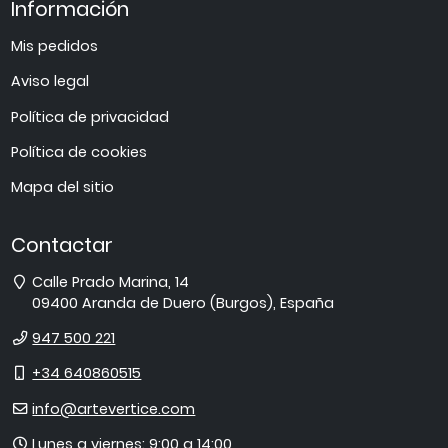
Información
Mis pedidos
Aviso legal
Política de privacidad
Política de cookies
Mapa del sitio
Contactar
Dirección
Calle Prado Marina, 14
09400
Aranda de Duero
(
Burgos
),
España
Teléfono
947 500 221
Móvil
+34 640860515
E-
info@artevertice.com
mail
Horario
Lunes a viernes: 9:00 a 14:00