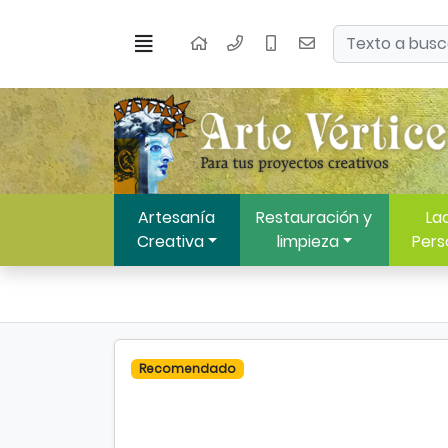
Ir al contenido principal de la página
Buscar
Menú
Inicio
Artesanía
Restauración y
Lac
Creativa
limpieza
Pers
Recomendado