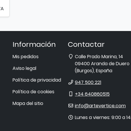
VA
Información
Contactar
Dirección
Mis pedidos
Calle Prado Marina, 14
09400
Aranda de Duero
Aviso legal
(
Burgos
),
España
Política de privacidad
Teléfono
947 500 221
Política de cookies
Móvil
+34 640860515
Mapa del sitio
E-
info@artevertice.com
mail
Horario
Lunes a viernes: 9:00 a 14
de