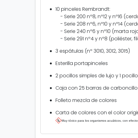
10 pinceles Rembrandt:
- Serie 200 nº8, nº12 y nº16 (ce
- Serie 208 nº6, nº10 y nº14 (ce
- Serie 240 nº6 y nº10 (marta roj
- Serie 291 nº4 y nº8 (poliéster, f
3 espátulas (nº 3010, 3012, 3015)
Esterilla portapinceles
2 pocillos simples de lujo y 1 pocill
Caja con 25 barras de carboncillo
Folleto mezcla de colores
Carta de colores con el color orig
Muy tóxico para los organismos acuáticos, con efecto