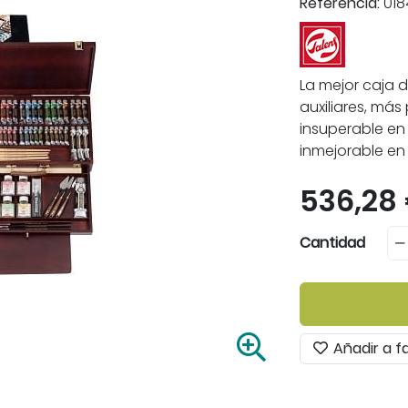
Referencia:
018
La mejor caja 
auxiliares, más
insuperable en 
inmejorable en 
536,28
Cantidad
A
Añadir a f
m
p
l