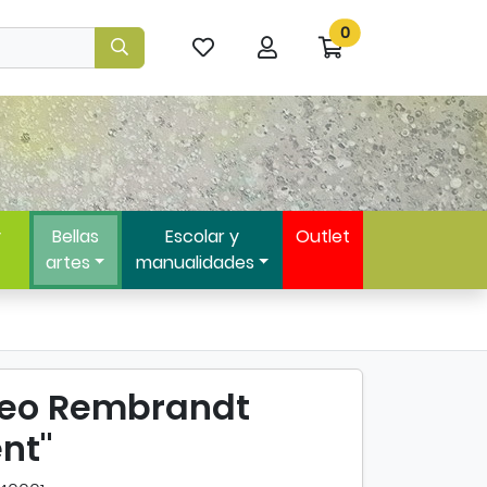
0
Mis
Mi
Ir
artículos
cuenta
a
favoritos
mi
compra
y
Bellas
Escolar y
Outlet
artes
manualidades
leo Rembrandt
ent"