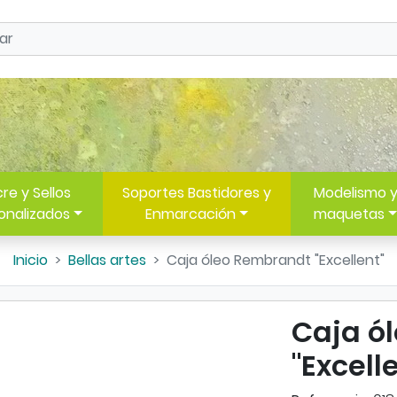
re y Sellos
Soportes Bastidores y
Modelismo 
onalizados
Enmarcación
maquetas
Inicio
Bellas artes
Caja óleo Rembrandt "Excellent"
Caja ó
"Excell