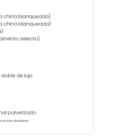
R
e
rda china blanqueada)
m
rda china blanqueada)
b
a)
r
ilamento selecto)
a
n
d
t
"
o doble de lujo
E
x
c
e
l
inal pulverizado
l
e
s nocivos duraderos.
n
t