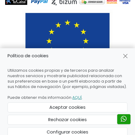
Política de cookies
Utilizamos cookies propias y de terceros para analizar
nuestros servicios y mostrarle publicidad relacionada con
sus preferencias en base a un perfil elaborado a partir de
sus hábitos de navegación. (por ejemplo, páginas visitadas).
ARANDA ARTE-VÉRTICE SL ha recibido servicios de
apoyo a la digitalización financiados por el proyecto
Puede obtener más información
AQUÍ
.
DIHnamic a través del programa de investigación e
Aceptar cookies
innovación “Horizonte 2020” de la Unión Europea en
virtud del acuerdo de subvención nº 824186.
Rechazar cookies
Creado con Atnova Shop
Configurar cookies
8,00 €