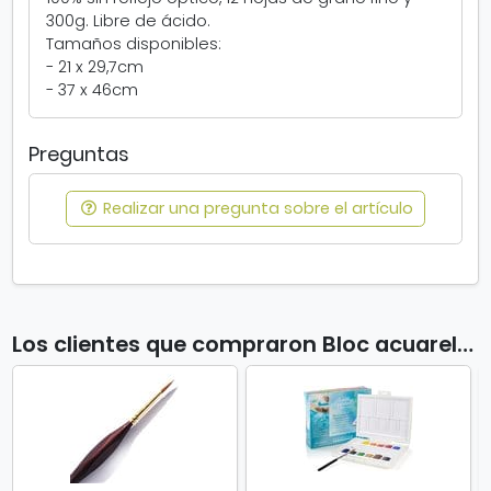
o
300g. Libre de ácido.
j
Tamaños disponibles:
a
- 21 x 29,7cm
s
- 37 x 46cm
Preguntas
Realizar una pregunta sobre el artículo
Los clientes que compraron Bloc acuarela "Academie" 12 hojas también compraron