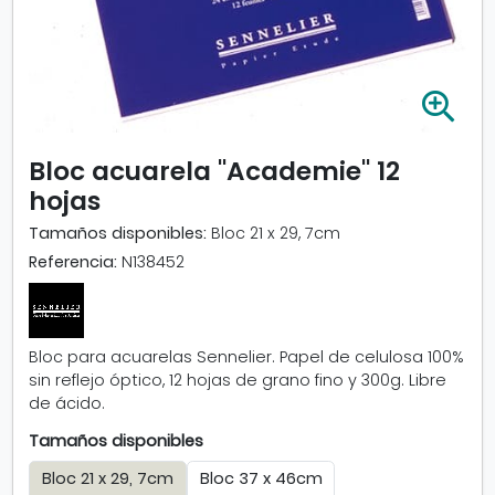
A
m
p
Bloc acuarela "Academie" 12
l
hojas
i
a
Tamaños disponibles:
Bloc 21 x 29, 7cm
r
Referencia:
N138452
i
m
a
g
Bloc para acuarelas Sennelier. Papel de celulosa 100%
e
sin reflejo óptico, 12 hojas de grano fino y 300g. Libre
n
de ácido.
-
B
Tamaños disponibles
l
o
Bloc 21 x 29, 7cm
Bloc 37 x 46cm