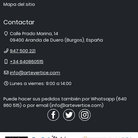
Mapa del sitio
Contactar
Dirección
Calle Prado Marina, 14
09400
Aranda de Duero
(
Burgos
),
España
Teléfono
947 500 221
Móvil
+34 640860515
E-
info@artevertice.com
mail
Horario
Lunes a viernes: 9:00 a 14:00
de
atención
Puede hacer sus pedidos también por Whatsapp (640
860 515) o por email (info@artevertice.com)