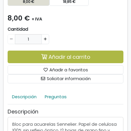
c
8,00 €
18,85 €
a
c
8,00 €
u
+ IVA
a
Cantidad
r
e
l
a
"
Añadir al carrito
A
c
Añadir a favoritos
a
Solicitar información
d
e
m
Descripción
Preguntas
i
e
"
Descripción
1
2
Bloc para acuarelas Sennelier. Papel de celulosa
h
100% sin reflejo óptico, 12 hojas de grano fino y