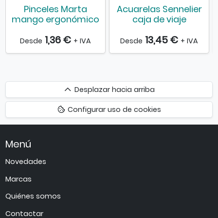
Pinceles Marta
Acuarelas Sennelier
mango ergonómico
caja de viaje
1,36 €
13,45 €
Desde
+ IVA
Desde
+ IVA
Desplazar
Desplazar hacia arriba
hacia
Configurar uso de cookies
arriba
Menú
Novedades
Marcas
Quiénes somos
Contactar