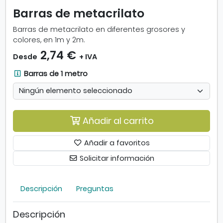
m
Barras de metacrilato
a
g
Barras de metacrilato en diferentes grosores y
e
colores, en 1m y 2m.
n
2,74 €
Desde
+ IVA
-
B
B
Barras de 1 metro
a
a
r
r
r
r
a
a
Añadir al carrito
s
s
d
d
e
Añadir a favoritos
e
m
1
Solicitar información
e
m
t
e
a
t
Descripción
Preguntas
c
r
r
o
Descripción
i
.