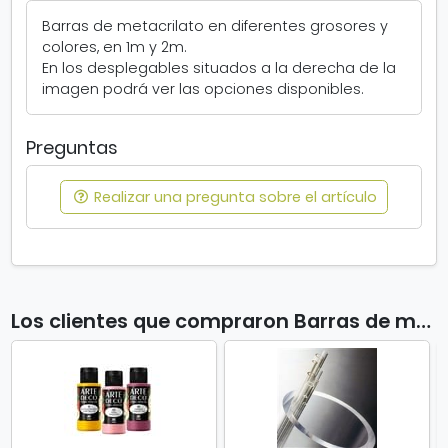
l
S
a
Barras de metacrilato en diferentes grosores y
e
t
colores, en 1m y 2m.
a
o
En los desplegables situados a la derecha de la
b
imagen podrá ver las opciones disponibles.
r
e
e
Preguntas
n
v
Realizar una pregunta sobre el artículo
e
n
t
a
n
a
Los clientes que compraron Barras de metacrilato también compraron
n
u
e
v
a