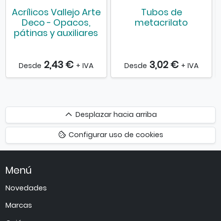
Acrílicos Vallejo Arte
Tubos de
Deco - Opacos,
metacrilato
pátinas y auxiliares
2,43 €
3,02 €
Desde
+ IVA
Desde
+ IVA
Desplazar
Desplazar hacia arriba
hacia
Configurar uso de cookies
arriba
Menú
Novedades
Marcas