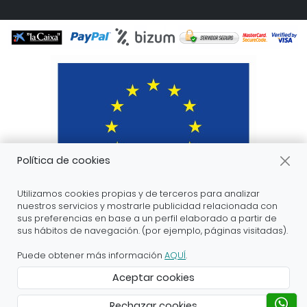
Política de cookies
Utilizamos cookies propias y de terceros para analizar
nuestros servicios y mostrarle publicidad relacionada con
sus preferencias en base a un perfil elaborado a partir de
sus hábitos de navegación. (por ejemplo, páginas visitadas).
ARANDA ARTE-VÉRTICE SL ha recibido servicios de
apoyo a la digitalización financiados por el proyecto
Puede obtener más información
AQUÍ
.
DIHnamic a través del programa de investigación e
Aceptar cookies
innovación “Horizonte 2020” de la Unión Europea en
virtud del acuerdo de subvención nº 824186.
Rechazar cookies