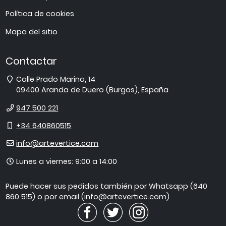
Política de cookies
Mapa del sitio
Contactar
Dirección
Calle Prado Marina, 14
09400
Aranda de Duero
(
Burgos
),
España
Teléfono
947 500 221
Móvil
+34 640860515
E-
info@artevertice.com
mail
Horario
Lunes a viernes: 9:00 a 14:00
de
atención
Puede hacer sus pedidos también por Whatsapp (640
860 515) o por email (info@artevertice.com)