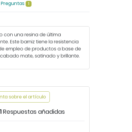
Preguntas
1
i
a
r
i
o con una resina de última
m
e. Este barniz tiene la resistencia
a
ad de empleo de productos a base de
g
acabado mate, satinado y brillante.
e
n
-
B
a
r
ta sobre el artículo
n
i
1
Respuestas añadidas
z
p
o