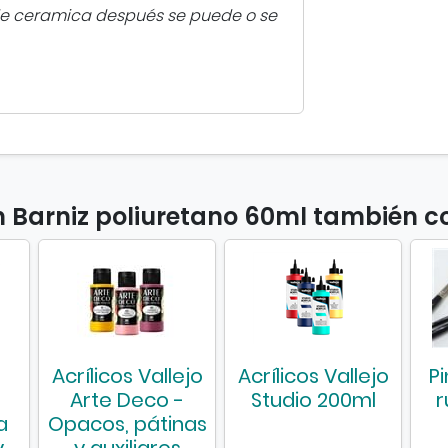
l
a de ceramica después se puede o se
i
u
r
e
t
a
n
o
n Barniz poliuretano 60ml también 
6
0
m
l
Acrílicos Vallejo
Acrílicos Vallejo
P
Arte Deco -
Studio 200ml
r
a
Opacos, pátinas