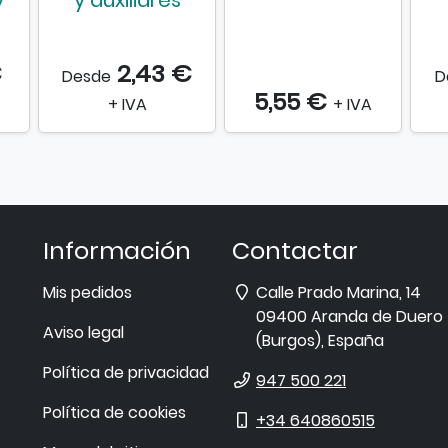
y
y auxiliares
€
2,43 €
Desde
D
5,55 €
+ IVA
+ IVA
Información
Contactar
Dirección
Mis pedidos
Calle Prado Marina, 14
09400
Aranda de Duero
Aviso legal
(
Burgos
),
España
Política de privacidad
Teléfono
947 500 221
Política de cookies
Móvil
+34 640860515