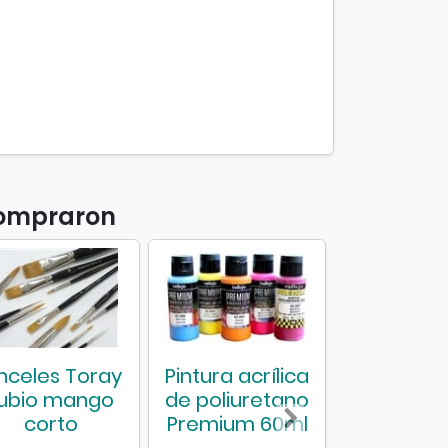
compraron
inceles Toray
Pintura acrílica
Pinceles T
ubio mango
de poliuretano
mango l
corto
Premium 60ml