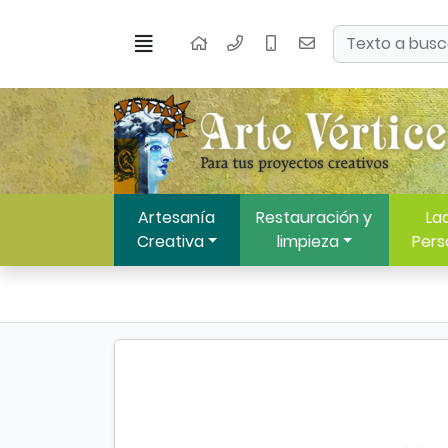
Ir al contenido principal de la página
Buscar
Menú
Inicio
Artesanía
Restauración y
Lac
Creativa
limpieza
Pers