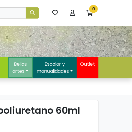
0
Mis
Mi
Ir
artículos
cuenta
a
favoritos
mi
compra
y
Bellas
Escolar y
Outlet
artes
manualidades
poliuretano 60ml