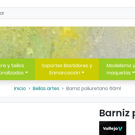
re y Sellos
Soportes Bastidores y
Modelismo 
onalizados
Enmarcación
maquetas
Inicio
Bellas artes
Barniz poliuretano 60ml
Barniz 