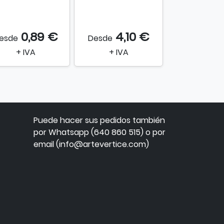
0,89 €
4,10 €
0,
esde
Desde
Desde
+ IVA
+ IVA
+ IVA
Puede hacer sus pedidos también
por Whatsapp (640 860 515) o por
email (info@artevertice.com)