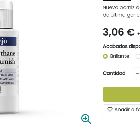
Nuevo barniz d
de última gene
3,06 €
+
Acabados dispo
Brillante
Cantidad
Añadir a f
A
m
p
l