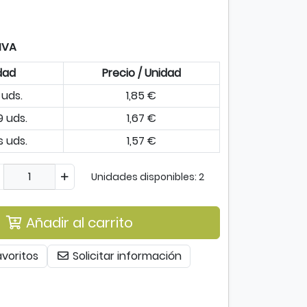
IVA
dad
Precio / Unidad
 uds.
1,85 €
9 uds.
1,67 €
 uds.
1,57 €
Unidades disponibles: 2
Añadir al carrito
avoritos
Solicitar información