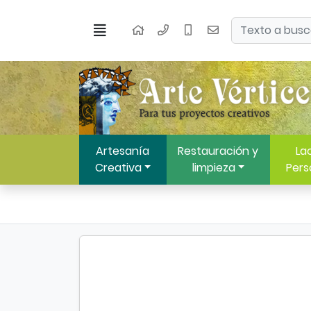
Ir al contenido principal de la página
Buscar
Menú
Inicio
Artesanía
Restauración y
Lac
Creativa
limpieza
Pers