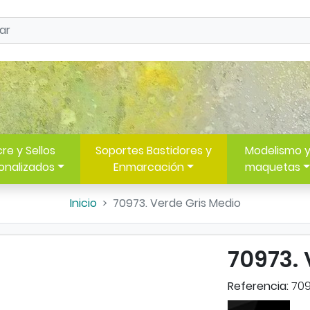
re y Sellos
Soportes Bastidores y
Modelismo 
onalizados
Enmarcación
maquetas
Inicio
70973. Verde Gris Medio
70973. 
Referencia:
70