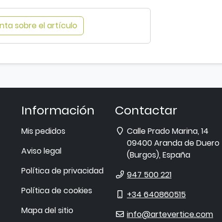
i
a
ta sobre el artículo
r
i
m
a
g
e
n
Información
Contactar
-
Dirección
7
Mis pedidos
Calle Prado Marina, 14
0
09400
Aranda de Duero
Aviso legal
9
(
Burgos
),
España
7
Política de privacidad
Teléfono
947 500 221
3
.
Política de cookies
Móvil
+34 640860515
V
Mapa del sitio
E-
e
info@artevertice.com