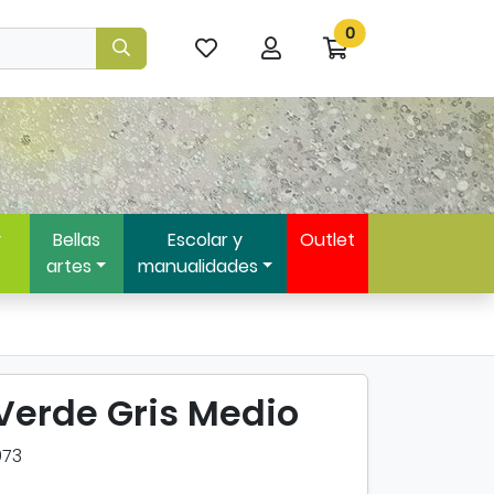
0
Mis
Mi
Ir
artículos
cuenta
a
favoritos
mi
compra
y
Bellas
Escolar y
Outlet
artes
manualidades
Verde Gris Medio
973