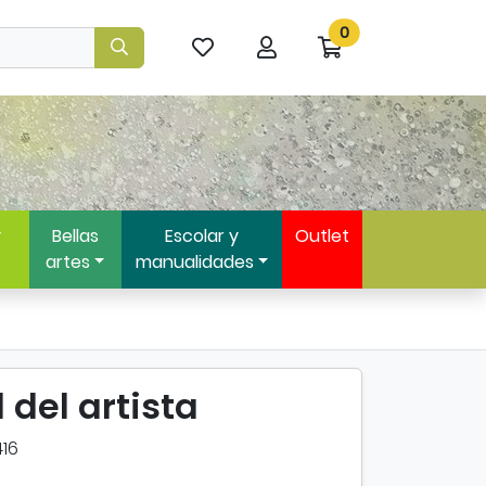
0
Mis
Mi
Ir
artículos
cuenta
a
favoritos
mi
compra
y
Bellas
Escolar y
Outlet
artes
manualidades
del artista
16
e