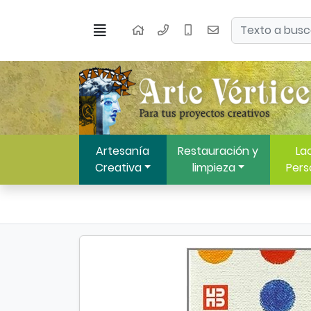
Ir al contenido principal de la página
Buscar
Menú
Inicio
Artesanía
Restauración y
Lac
Creativa
limpieza
Pers