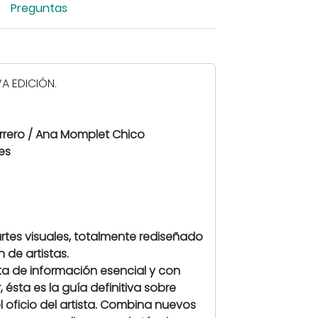
Preguntas
i
a
r
i
VA EDICIÓN.
m
a
g
errero / Ana Momplet Chico
e
lidades
n
-
M
a
n
rtes visuales, totalmente rediseñado
u
de artistas.
a
a de información esencial y con
l
 ésta es la guía definitiva sobre
d
l oficio del artista. Combina nuevos
e