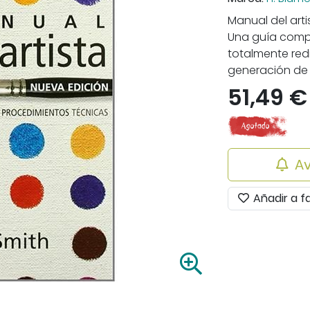
Manual del arti
Una guía comple
totalmente red
generación de a
51,49 €
Av
Añadir a f
A
m
p
l