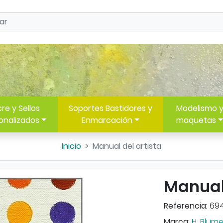
re y Sellos
Soportes Bastidores y
Modelismo 
onalizados
Enmarcación
maquetas
Inicio
Manual del artista
Manual 
Referencia:
694
Marca:
H. Blum