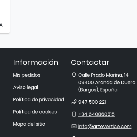
VA
Información
Contactar
Dirección
Mis pedidos
Calle Prado Marina, 14
09400
Aranda de Duero
Aviso legal
(
Burgos
),
España
Política de privacidad
Teléfono
947 500 221
Política de cookies
Móvil
+34 640860515
Mapa del sitio
E-
info@artevertice.com
mail