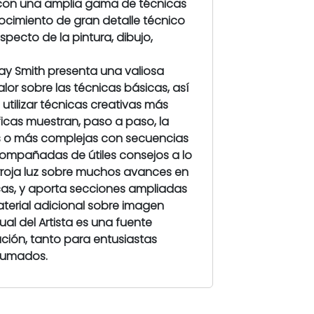
 con una amplia gama de técnicas
l
nocimiento de gran detalle técnico
a
ecto de la pintura, dibujo,
r
t
ay Smith presenta una valiosa
i
alor sobre las técnicas básicas, así
s
utilizar técnicas creativas más
t
icas muestran, paso a paso, la
a
las o más complejas con secuencias
compañadas de útiles consejos a lo
 arroja luz sobre muchos avances en
icas, y aporta secciones ampliadas
terial adicional sobre imagen
nual del Artista es una fuente
ación, tanto para entusiastas
nsumados.