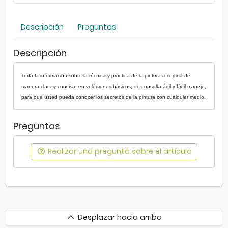
a
n
Descripción
Preguntas
u
a
l
Descripción
e
s
Toda la información sobre la técnica y práctica de la pintura recogida de
P
manera clara y concisa, en volúmenes básicos, de consulta ágil y fácil manejo,
a
para que usted pueda conocer los secretos de la pintura con cualquier medio.
r
r
Preguntas
a
m
ó
Realizar una pregunta sobre el artículo
n
Desplazar
Desplazar hacia arriba
hacia