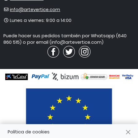
E-
info@artevertice.com
mail
Horario
Lunes a viernes: 9:00 a 14:00
de
atención
Puede hacer sus pedidos también por Whatsapp (640
860 515) o por email (info@artevertice.com)
Política de cookies