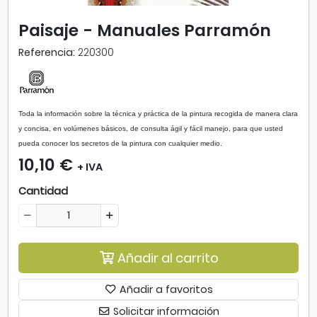
m
p
Paisaje - Manuales Parramón
l
i
Referencia:
220300
a
r
i
m
Toda la información sobre la técnica y práctica de la pintura recogida de manera clara
a
y concisa, en volúmenes básicos, de consulta ágil y fácil manejo, para que usted
g
pueda conocer los secretos de la pintura con cualquier medio.
e
10,10 €
n
+ IVA
-
Cantidad
P
a
i
s
a
Añadir al carrito
j
e
Añadir a favoritos
-
Solicitar información
M