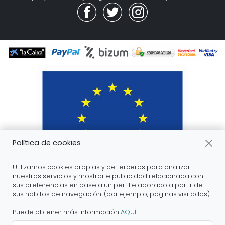
Política de cookies
Utilizamos cookies propias y de terceros para analizar
nuestros servicios y mostrarle publicidad relacionada con
sus preferencias en base a un perfil elaborado a partir de
sus hábitos de navegación. (por ejemplo, páginas visitadas).
ARANDA ARTE-VÉRTICE SL ha recibido servicios de
apoyo a la digitalización financiados por el proyecto
Puede obtener más información
AQUÍ
.
DIHnamic a través del programa de investigación e