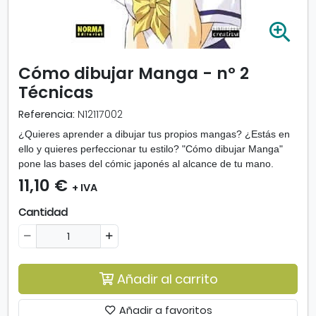
A
m
p
Cómo dibujar Manga - nº 2
l
Técnicas
i
a
Referencia:
N12117002
r
i
¿Quieres aprender a dibujar tus propios mangas? ¿Estás en
m
ello y quieres perfeccionar tu estilo? "Cómo dibujar Manga"
a
pone las bases del cómic japonés al alcance de tu mano.
g
11,10 €
+ IVA
e
n
Cantidad
-
C
ó
m
Añadir al carrito
o
d
Añadir a favoritos
i