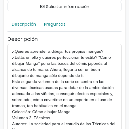
b
Solicitar información
u
j
a
Descripción
Preguntas
r
M
Descripción
a
n
¿Quieres aprender a dibujar tus propios mangas?
g
¿Estás en ello y quieres perfeccionar tu estilo? "Cómo
a
dibujar Manga" pone las bases del cómic japonés al
-
alcance de tu mano. Ahora, llegar a ser un buen
n
dibujante de manga sólo depende de ti.
º
Este segundo volumen de la serie se centra en las
2
diversas técnicas usadas para dotar de la ambientación
T
adecuada a las viñetas, conseguir efectos especiales y,
é
sobretodo, cómo covertirse en un experto en el uso de
c
tramas, tan habituales en el manga.
n
Colección: Cómo dibujar Manga
i
Volumen 2: Técnicas
c
Autores: La sociedad para el estudio de las Técnicas del
a