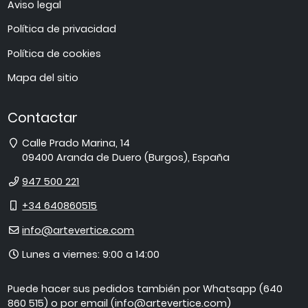
Aviso legal
Política de privacidad
Política de cookies
Mapa del sitio
Contactar
Dirección
Calle Prado Marina, 14
09400
Aranda de Duero
(
Burgos
),
España
Teléfono
947 500 221
Móvil
+34 640860515
E-
info@artevertice.com
mail
Horario
Lunes a viernes: 9:00 a 14:00
de
atención
Puede hacer sus pedidos también por Whatsapp (640
860 515) o por email (info@artevertice.com)