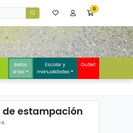
0
Mis
Mi
Ir
artículos
cuenta
a
favoritos
mi
compra
y
Bellas
Escolar y
Outlet
artes
manualidades
o de estampación
-A