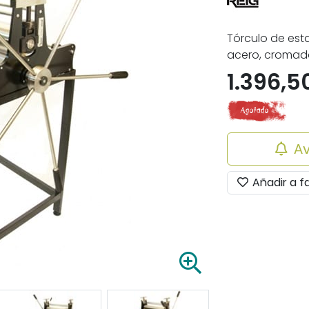
Tórculo de es
acero, cromado
1.396,5
Av
Añadir a f
A
m
p
l