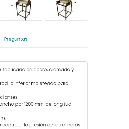
i
a
r
i
m
Preguntas
a
g
e
n
-
 fabricado en acero, cromado y
T
ó
 rodillo inferior moleteado para
r
c
cilantes.
u
ancho por 1200 mm. de longitud.
l
o
mm.
d
controlar la presión de los cilindros.