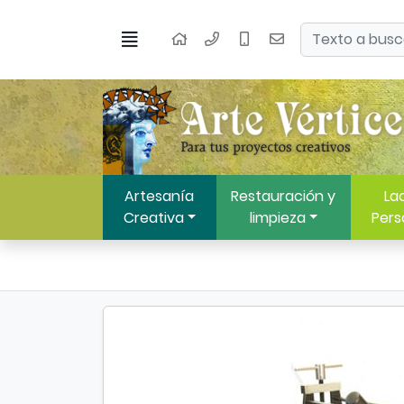
Ir al contenido principal de la página
Buscar
Menú
Inicio
Artesanía
Restauración y
Lac
Creativa
limpieza
Pers