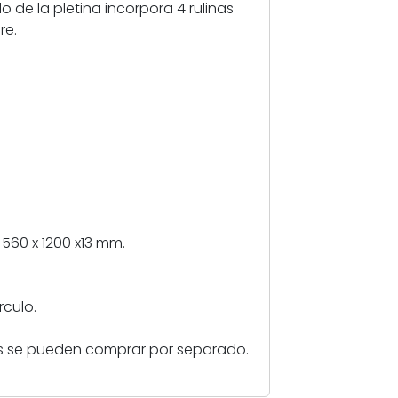
e
o de la pletina incorpora 4 rulinas
e
re.
s
t
a
m
p
a
c
i
ó
n
 560 x 1200 x13 mm.
rculo.
os se pueden comprar por separado.