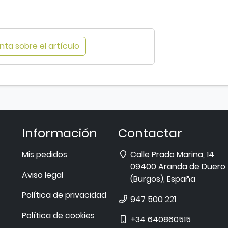
ta sobre el artículo
Información
Contactar
Dirección
Mis pedidos
Calle Prado Marina, 14
09400
Aranda de Duero
Aviso legal
(
Burgos
),
España
Política de privacidad
Teléfono
947 500 221
Política de cookies
Móvil
+34 640860515