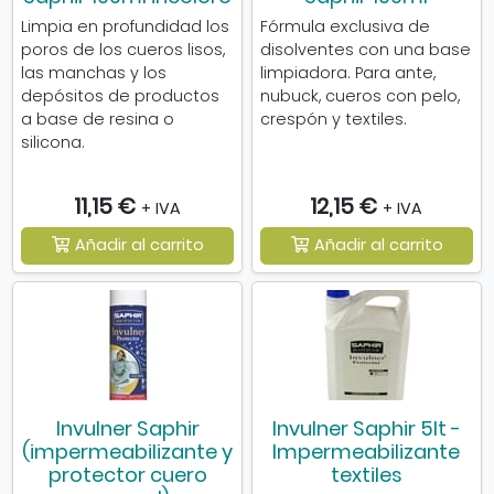
Limpia en profundidad los
Fórmula exclusiva de
poros de los cueros lisos,
disolventes con una base
las manchas y los
limpiadora. Para ante,
depósitos de productos
nubuck, cueros con pelo,
a base de resina o
crespón y textiles.
silicona.
11,15 €
12,15 €
+ IVA
+ IVA
Añadir al carrito
Añadir al carrito
Invulner Saphir
Invulner Saphir 5lt -
(impermeabilizante y
Impermeabilizante
protector cuero
textiles