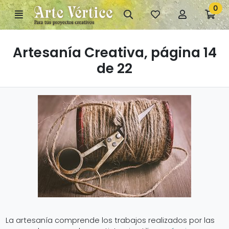
Ir al contenido principal de la página
0
Menú
Búsqueda
Mis
Mi
Ir
artículos
cuenta
a
favoritos
mi
Artesanía Creativa, página 14
co
de 22
La artesanía comprende los trabajos realizados por las