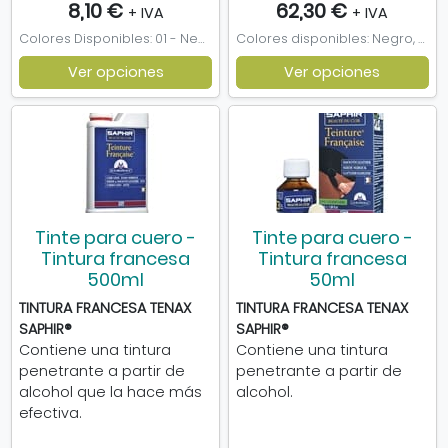
8,10 €
62,30 €
+ IVA
+ IVA
Colores Disponibles: 01 - Negro, 04 - Marrón, 05 - Marrón oscuro, 24 - Plata, 42 - Beige Rosado, 44 - Crema, 52 - Naranja, 53 - Amarillo, 56 - Gabardina, 63 - Blanco Roto, 80 - Humo, 84 - Violeta, 89 - Rojo Cereza, 90 - Azul Tejano, 904 - Azul Océano
Colores disponibles: Negro, Marrón, Marrón oscuro
Ver opciones
Ver opciones
Tinte para cuero -
Tinte para cuero -
Tintura francesa
Tintura francesa
500ml
50ml
TINTURA FRANCESA TENAX
TINTURA FRANCESA TENAX
SAPHIR
®
SAPHIR®
Contiene una tintura
Contiene una tintura
penetrante a partir de
penetrante a partir de
alcohol que la hace más
alcohol.
efectiva.