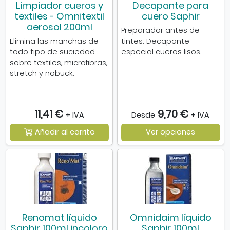
Limpiador cueros y
Decapante para
textiles - Omnitextil
cuero Saphir
aerosol 200ml
Preparador antes de
Elimina las manchas de
tintes. Decapante
todo tipo de suciedad
especial cueros lisos.
sobre textiles, microfibras,
stretch y nobuck.
11,41 €
9,70 €
+ IVA
Desde
+ IVA
Añadir al carrito
Ver opciones
Renomat líquido
Omnidaim líquido
Saphir 100ml incoloro
Saphir 100ml