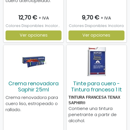
cuero aterciopelado.
12,70 €
9,70 €
+ IVA
+ IVA
Colores Disponibles: Incoloro, Marrón claro, Naranja, Negro, Rojo
Colores Disponibles: Incoloro
Ver opciones
Ver opciones
Crema renovadora
Tinte para cuero -
Saphir 25ml
Tintura francesa 1 lt
Crema renovadora para
TINTURA FRANCESA TENAX
cuero liso, estropeado o
SAPHIR
®
Contiene una tintura
rallado.
penetrante a partir de
alcohol.