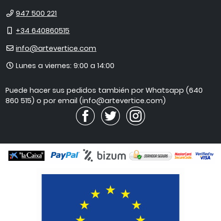
Teléfono
947 500 221
Móvil
+34 640860515
E-
info@artevertice.com
mail
Horario
Lunes a viernes: 9:00 a 14:00
de
atención
Puede hacer sus pedidos también por Whatsapp (640
860 515) o por email (info@artevertice.com)