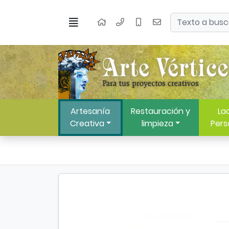
Ir al contenido principal de la página
Buscar
Menú
Inicio
Artesanía
Restauración y
Lac
Creativa
limpieza
Pers