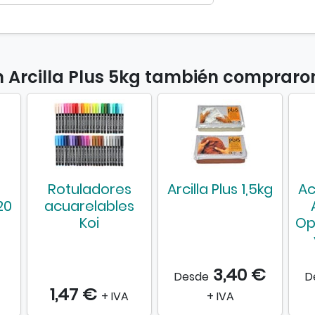
l
u
s
5
k
n Arcilla Plus 5kg también compraro
g
Rotuladores
Arcilla Plus 1,5kg
Ac
20
acuarelables
Koi
Op
3,40 €
Desde
D
1,47 €
+ IVA
+ IVA