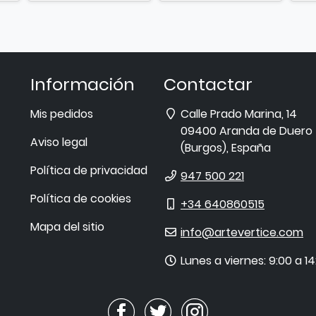
Información
Contactar
Dirección
Mis pedidos
Calle Prado Marina, 14
09400
Aranda de Duero
Aviso legal
(
Burgos
),
España
Política de privacidad
Teléfono
947 500 221
Política de cookies
Móvil
+34 640860515
Mapa del sitio
E-
info@artevertice.com
mail
Horario
Lunes a viernes: 9:00 a 14
de
atención