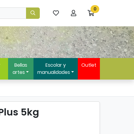
0
Mis
Mi
Ir
artículos
cuenta
a
favoritos
mi
compra
y
Bellas
Escolar y
Outlet
artes
manualidades
 Plus 5kg
o