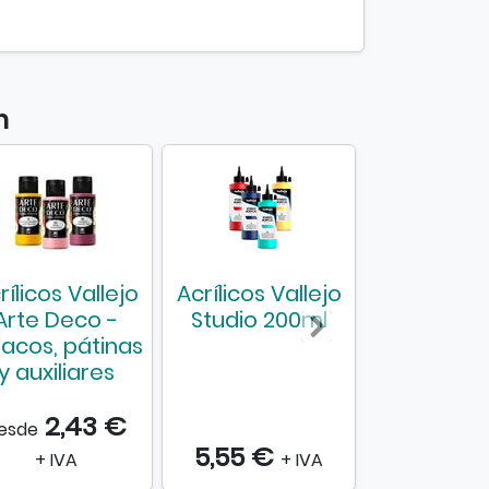
n
rílicos Vallejo
Acrílicos Vallejo
Set 6
Arte Deco -
Studio 200ml
vaciado
acos, pátinas
doble
y auxiliares
2,43 €
esde
5,55 €
7,42 €
+ IVA
+ IVA