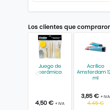
Los clientes que compraro
Juego de
Acrílico
cerámica
Amsterdam 1
ml
3,85 €
+ IVA
4,50 €
4,45 €
+ IVA