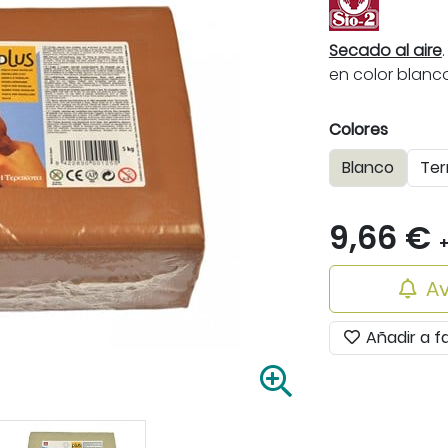
Secado al aire
en color blanc
Colores
Blanco
Ter
9,66 €
+
Av
Añadir a f
A
m
p
l