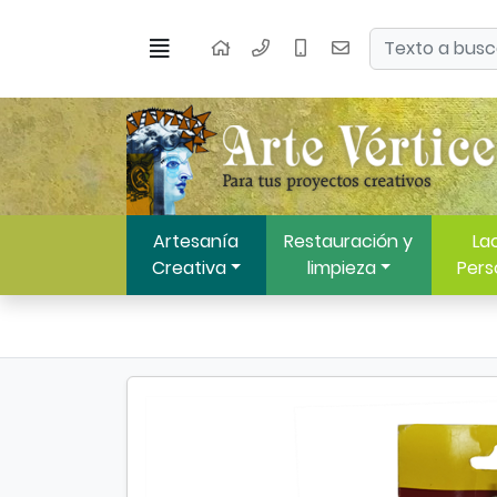
Ir al contenido principal de la página
Buscar
Menú
Inicio
Artesanía
Restauración y
Lac
Creativa
limpieza
Pers