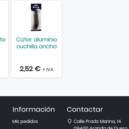
l
e
g
a
l
i
te
Cúter aluminio
s
cuchilla ancha
t
o
n
2,52 €
A
+ IVA
e
s
Información
Contactar
Dirección
Mis pedidos
Calle Prado Marina, 14
09400
Aranda de Duero