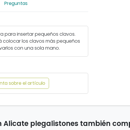
Preguntas
i
a
r
i
ra para insertar pequeños clavos.
m
rá colocar los clavos más pequeños
a
lavarlos con una sola mano.
g
e
n
-
A
ta sobre el artículo
l
i
c
a
t
e
n Alicate plegalistones también co
p