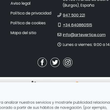
Aviso legal
(
Burgos
),
España
Política de privacidad
Teléfono
947 500 221
Política de cookies
Móvil
+34 640860515
Mapa del sitio
E-
info@artevertice.com
mail
Horario
Lunes a viernes: 9:00 a 14
de
atención
ra analizar nuestros servicios y mostrarle publicidad relacion
CE SL ha recibido servicios de apoyo a la digitalización 
aborado a partir de sus hábitos de navegación. (por ejemplo,