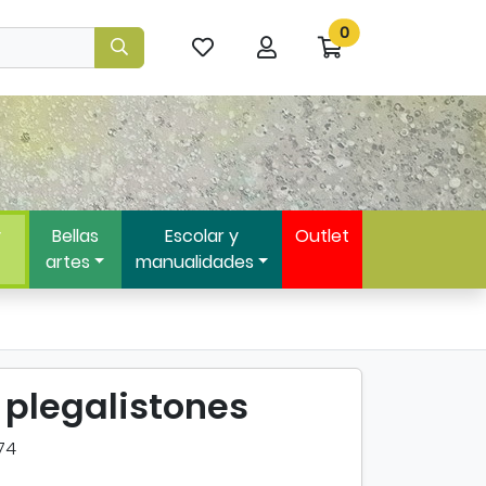
0
Mis
Mi
Ir
artículos
cuenta
a
favoritos
mi
compra
y
Bellas
Escolar y
Outlet
artes
manualidades
 plegalistones
74