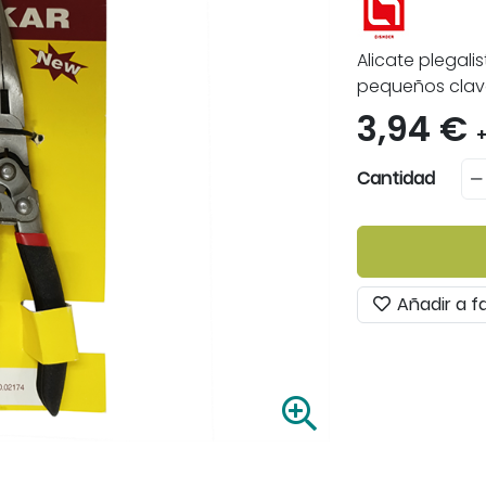
Alicate plegali
pequeños clav
3,94 €
+
Cantidad
Añadir a f
A
m
p
l