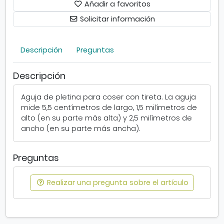
Añadir a favoritos
l
Solicitar información
e
t
i
Descripción
Preguntas
n
a
Descripción
Aguja de pletina para coser con tireta. La aguja
mide 5,5 centímetros de largo, 1,5 milímetros de
alto (en su parte más alta) y 2,5 milímetros de
ancho (en su parte más ancha).
Preguntas
Realizar una pregunta sobre el artículo