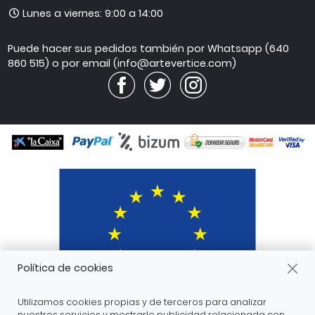
mail
Horario
Lunes a viernes: 9:00 a 14:00
de
atención
Puede hacer sus pedidos también por Whatsapp (640
860 515) o por email (info@artevertice.com)
Política de cookies
Utilizamos cookies propias y de terceros para analizar
nuestros servicios y mostrarle publicidad relacionada con