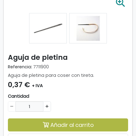
A
m
p
l
i
a
r
i
m
Aguja de pletina
a
g
Referencia:
7711900
e
Aguja de pletina para coser con tireta.
n
0,37 €
-
+ IVA
A
Cantidad
g
u
j
a
d
Añadir al carrito
e
p