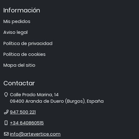
Información
Mis pedidos
Aviso legal
Política de privacidad
Política de cookies
Mapa del sitio
Contactar
Dirección
Calle Prado Marina, 14
09400
Aranda de Duero
(
Burgos
),
España
Teléfono
947 500 221
Móvil
+34 640860515
E-
info@artevertice.com