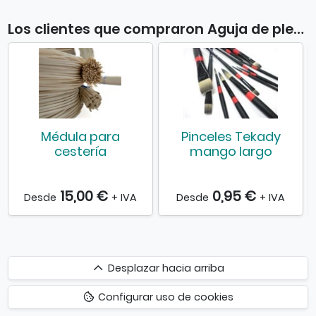
Los clientes que compraron Aguja de pletina también compraron
Médula para
Pinceles Tekady
cestería
mango largo
15,00 €
0,95 €
Desde
+ IVA
Desde
+ IVA
Desplazar
Desplazar hacia arriba
hacia
Configurar uso de cookies
arriba