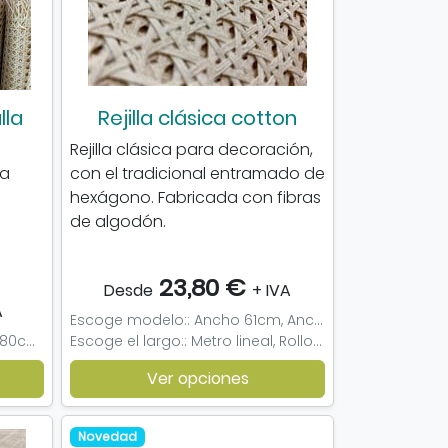
lla
Rejilla clásica cotton
Rejilla clásica para decoración,
ra
con el tradicional entramado de
hexágono. Fabricada con fibras
de algodón.
23,80 €
Desde
+ IVA
A
Escoge modelo:: Ancho 61cm, Ancho 91cm
Restos rejilla clásica: 35 cm x 80cm, 40cm x 55cm, 40cm x 65cm, 40cm x 70cm, 40cm x 85cm, 40cm x 90cm, 45cm x 70cm, 45cm x 75cm, 45cm x 85cm, 45cm x 90cm, 50cm x 45cm, 50cm x 75cm, 50cm x 80cm, 50cm x 85cm, 50cm x 90cm, 50cm x 95cm, 55cm x 50cm, 60cm x 50cm, 60cm x 65cm, 60cm x 70cm, 60cm x 80cm, 60cm x 85cm, 70cm x 50cm, 70cm x 75cm, 70cm x 80cm, 70cm x 85cm, 75cm x 60cm, 75cm x 70cm, 75cm x 85cm, 75cm x 95cm, 80cm x 35cm, 90cm x 60cm, 95cm x 90cm
Escoge el largo:: Metro lineal, Rollo completo (15, 24m), Muestra
Ver opciones
Novedad