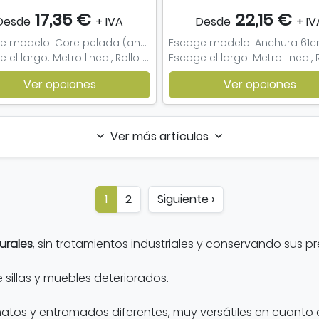
17,35 €
22,15 €
Desde
+ IVA
Desde
+ IV
Escoge modelo: Core pelada (ancho 61cm), Con piel (ancho 46cm), Con piel (ancho 81cm), Con piel sin blanquear (ancho 81cm)
Escoge el largo: Metro lineal, Rollo completo (15 m/l), Muestra
Ver opciones
Ver opciones
Ver más artículos
1
2
Siguiente ›
turales
, sin tratamientos industriales y conservando sus p
 sillas y muebles deteriorados.
os y entramados diferentes, muy versátiles en cuanto a 