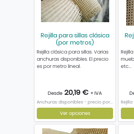
Rejilla para sillas clásica
Rej
(por metros)
Rejilla clásica para sillas. Varias
Rejill
anchuras disponibles. El precio
muebl
es por metro lineal.
etc...
20,19 €
Desde
+ IVA
D
Anchuras disponibles - precio por metro lineal:: Ancho 40cm, Ancho 45cm, Ancho 50cm, Ancho 60cm, Ancho 66cm, Ancho 75cm, Ancho 80cm, Ancho 91cm, Ancho 100cm, Muestra
Ver opciones