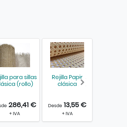
illa para sillas
Rejilla Papir
Rejilla cl
lásica (rollo)
clásica
cotto
286,41 €
13,55 €
23,
sde
Desde
Desde
+ IVA
+ IVA
+ IVA