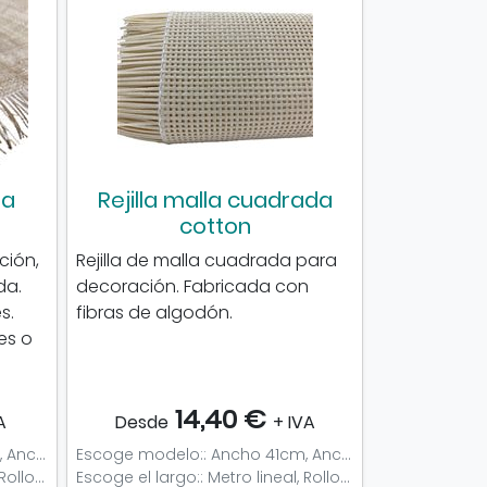
la
Rejilla malla cuadrada
cotton
ción,
Rejilla de malla cuadrada para
da.
decoración. Fabricada con
s.
fibras de algodón.
es o
14,40 €
A
Desde
+ IVA
Escoge modelo:: Ancho 41cm, Ancho 46cm, Ancho 51cm, Ancho 60cm, Ancho 70cm, Ancho 75cm, Ancho 91cm
Escoge modelo:: Ancho 41cm, Ancho 46cm, Ancho 61cm, Ancho 91cm
Escoge el largo:: Metro lineal, Rollo completo (15,24m), Muestra
Escoge el largo:: Metro lineal, Rollo completo (15,24m), Muestra