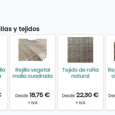
las y tejidos
lla
Rejilla vegetal
Tejido de rafia
Rej
a
malla cuadrada
natural
c
€
18,75 €
22,30 €
Desde
Desde
De
+ IVA
+ IVA