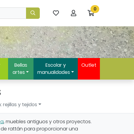
0
Mis
Mi
Ir
artículos
cuenta
a
favoritos
mi
compra
y
Bellas
Escolar y
Outlet
artes
manualidades
s
 rejillas y tejidos
la
, muebles antiguos y otros proyectos.
 de rattán para proporcionar una