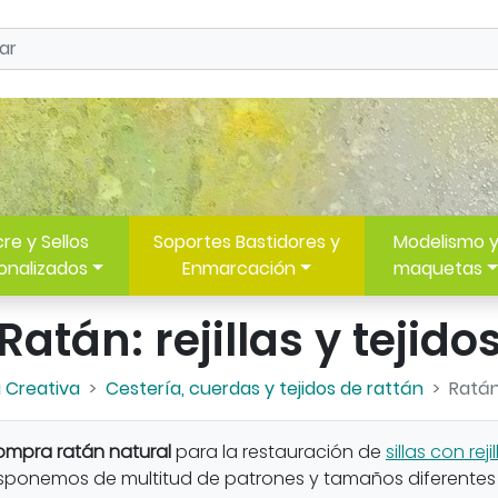
re y Sellos
Soportes Bastidores y
Modelismo 
onalizados
Enmarcación
maquetas
Ratán: rejillas y tejido
 Creativa
Cestería, cuerdas y tejidos de rattán
Ratán:
mpra ratán natural
para la restauración de
sillas con rejil
sponemos de multitud de patrones y tamaños diferentes