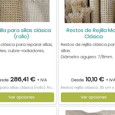
illa para sillas clásica
Restos de Rejilla Ma
(rollo)
Clásica
a clásica para reparar sillas,
Restos de rejilla clásica pa
es, cubre-radiadores,
sillas.
Diámetro agujero: 7/8mm.
286,41 €
10,10 €
esde
+ IVA
Desde
+ IV
Rejilla para sillas clásica (rollo): Rollo de 40cm ancho, Rollo de 45cm ancho, Rollo de 50cm ancho, Rollo de 60cm ancho, Rollo de 70cm ancho, Rollo de 75cm ancho, Rollo de 80cm ancho, Rollo de 91cm ancho, Rollo de 100cm ancho, Muestra
Ver opciones
Ver opciones