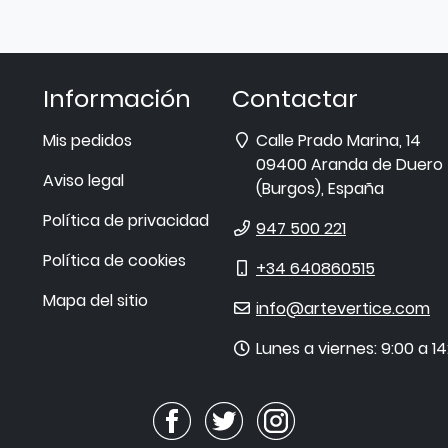
Información
Contactar
Dirección
Mis pedidos
Calle Prado Marina, 14
09400
Aranda de Duero
Aviso legal
(
Burgos
),
España
Política de privacidad
Teléfono
947 500 221
Política de cookies
Móvil
+34 640860515
Mapa del sitio
E-
info@artevertice.com
mail
Horario
Lunes a viernes: 9:00 a 14
de
atención