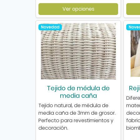
Ver opciones
Novedad
Nove
Tejido de médula de
Rej
media caña
Difer
Tejido natural, de médula de
mater
media caña de 3mm de grosor.
decor
Perfecto para revestimientos y
fabri
decoración.
biomb