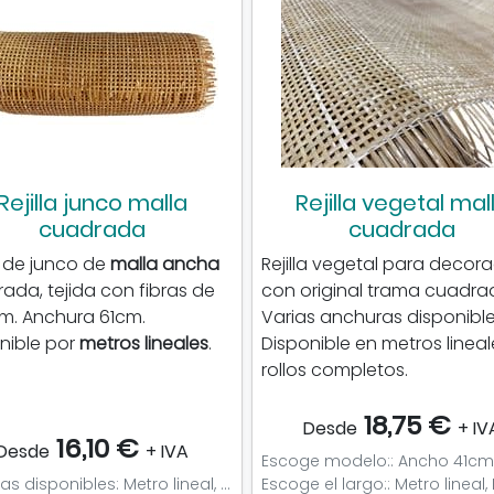
Rejilla junco malla
Rejilla vegetal mal
cuadrada
cuadrada
la de junco de
malla ancha
Rejilla vegetal para decora
ada, tejida con fibras de
con original trama cuadra
. Anchura 61cm.
Varias anchuras disponible
nible por
metros lineales
.
Disponible en metros lineal
rollos completos.
18,75 €
Desde
+ IV
16,10 €
Desde
+ IVA
Medidas disponibles: Metro lineal, Muestra