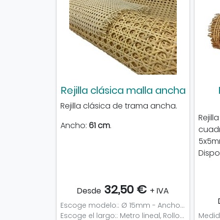
Rejilla clásica malla ancha
Rejilla clásica de trama ancha.
Rejil
Ancho:
61 cm
.
cuadr
5x5mm
Dispo
32,50 €
Desde
+ IVA
Escoge modelo:: Ø 15mm - Ancho 61cm, Ø 15mm - Ancho 91cm
Escoge el largo:: Metro lineal, Rollo completo (15, 24m), Muestra