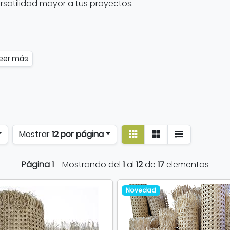
rsatilidad mayor a tus proyectos.
eer más
Ver
Ver
Mostrar
12 por página
detalle
listado
Página 1
- Mostrando del
1
al
12
de
17
elementos
Novedad