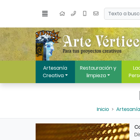
Ir al contenido principal de la página
Buscar
Menú
Inicio
Artesanía
Restauración y
Lac
Creativa
limpieza
Pers
Inicio
Artesanía
Co
Di