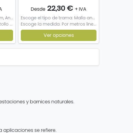
22,30 €
A
Desde
+ IVA
Escoge modelo: Anchura 61cm, Anchura 91cm
Escoge el tipo de trama: Malla ancha, Malla estrecha
Escoge el largo: Metro lineal, Rollo completo (15 m/l), Muestra
Escoge la medida: Por metros lineales, Rollo de 50 m/l, Muestra
Ver opciones
restaciones y barnices naturales.
aplicaciones se refiere.