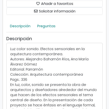
r
Añadir a favoritos
S
Solicitar información
o
n
i
Descripción
Preguntas
d
o
Descripción
Luz color sonido. Efectos sensoriales en la
aquitectura contemporánea.
Autores: Alejandro Bahamón Ríos, Ana María
Álvarez Gómez
Editorial: Parramón
Colección: Arquitectura contemporánea
Pags.: 336
En luz, color, sonido se presenta la obra de
arquitectos y diseñadores alrededor del mundo
que hacen de los efectos sensoriales el tema
central de diseño. En la presentación de cada
proyecto se hace énfasis en el lenguaje formal,