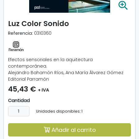
A
m
p
Luz Color Sonido
l
i
Referencia:
0310360
a
r
i
m
Efectos sensoriales en la aquitectura
a
contemporánea.
g
Alejandro Bahamón Ríos, Ana María Álvarez Gómez
e
Editorial Parramón
n
45,43 €
-
+ IVA
L
Cantidad
u
z
Unidades disponibles: 1
C
o
l
Añadir al carrito
o