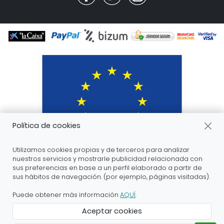
Política de cookies
Utilizamos cookies propias y de terceros para analizar
nuestros servicios y mostrarle publicidad relacionada con
sus preferencias en base a un perfil elaborado a partir de
sus hábitos de navegación. (por ejemplo, páginas visitadas).
ARANDA ARTE-VÉRTICE SL ha recibido servicios de
apoyo a la digitalización financiados por el proyecto
Puede obtener más información
AQUÍ
.
DIHnamic a través del programa de investigación e
Aceptar cookies
innovación “Horizonte 2020” de la Unión Europea en