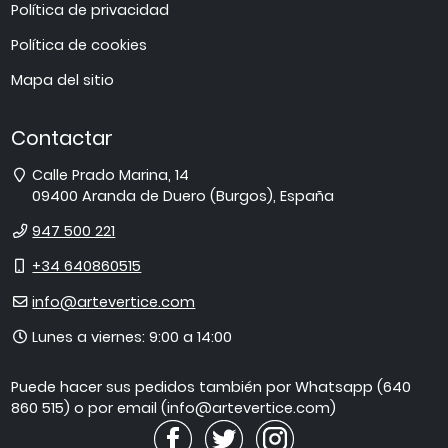
Política de privacidad
Política de cookies
Mapa del sitio
Contactar
Dirección
Calle Prado Marina, 14
09400
Aranda de Duero
(
Burgos
),
España
Teléfono
947 500 221
Móvil
+34 640860515
E-
info@artevertice.com
mail
Horario
Lunes a viernes: 9:00 a 14:00
de
atención
Puede hacer sus pedidos también por Whatsapp (640
860 515) o por email (info@artevertice.com)