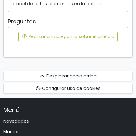
papel de estos elementos en la actualidad.
Preguntas
Realizar una pregunta sobre el artículo
Desplazar
Desplazar hacia arriba
hacia
Configurar uso de cookies
arriba
Menú
Novedades
Marcas